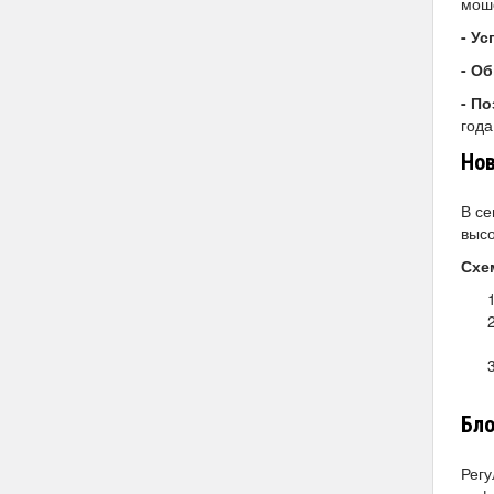
мош
- У
- О
- П
года
Нов
В се
высо
Схе
Бл
Регу