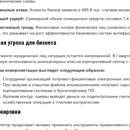
еннические схемы.
спешные атаки:
Клиенты банков заявили о 495,8 тыс. случаев моше
бщий ущерб:
Суммарный объем похищенных средств составил 7,4 
озитивный тренд:
Финансовые потери физических лиц снизились на
, что указывает на рост эффективности банковских систем антифр
ая угроза для бизнеса
гменте юридических лиц ситуация остается напряженной. В I ква
кую интенсивность компьютерных атак на корпоративный сектор с
ма компрометации выглядит следующим образом:
Сотрудники организаций получают фишинговые электронные пис
При загрузке и открытии файлов злоумышленники получают скры
корпоративным системам и бухгалтерскому ПО.
Взломав контур, хакеры выводят деньги на подконтрольные счета
хозяйственные операции и платежи контрагентам.
окировки
лятор продолжает активно применять инструменты превентивного