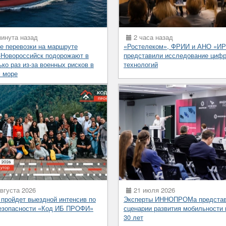
инута назад
2 часа назад
е перевозки на маршруте
«Ростелеком», ФРИИ и АНО «И
-Новороссийск подорожают в
представили исследование циф
ко раз из-за военных рисков в
технологий
 море
вгуста 2026
21 июля 2026
 пройдет выездной интенсив по
Эксперты ИННОПРОМа предста
езопасности «Код ИБ ПРОФИ»
сценарии развития мобильности 
30 лет