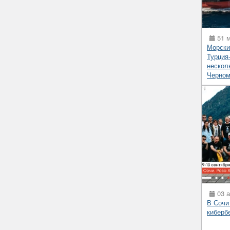
51 м
Морски
Турция
несколь
Черном
03 а
В Сочи
киберб