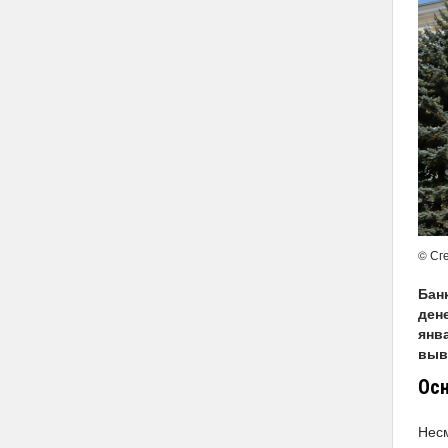
© Сг
Бан
ден
янв
выв
Осн
Несм