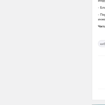
инфр
- Бл
- Пе
инже
Чит
ки