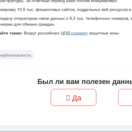
аструктуры. За отчетный период Банк России инициировал:
окировку 10,5 тыс. фишинговых сайтов, поддельных веб-ресурсов 
редачу операторам связи данных о 8,3 тыс. телефонных номеров,
нерии для обмана граждан.
айте также:
Вокруг российских ЦОД
создадут
защитные зоны
бербезопасность
Был ли вам полезен данн
Да