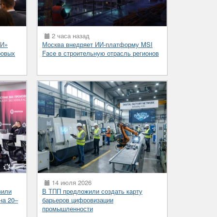
2 часа назад
РИ»
Москва внедряет ИИ-платформу MSI
ровых
Face в строительную отрасль регионов
14 июля 2026
вили
В ТПП предложили создать карту
на 20–
барьеров цифровизации
промышленности