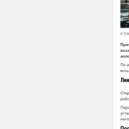
© Сг
При
вос
исп
По и
вспы
Лик
Отк
рабо
Пара
уста
нахо
Пос