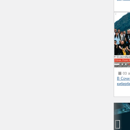
03 а
В Сочи
киберб
‹