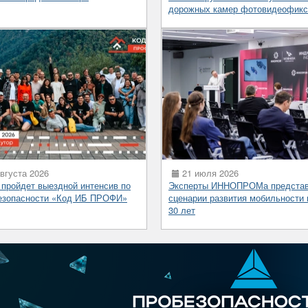
дорожных камер фотовидеофикс
вгуста 2026
21 июля 2026
 пройдет выездной интенсив по
Эксперты ИННОПРОМа предста
езопасности «Код ИБ ПРОФИ»
сценарии развития мобильности 
30 лет