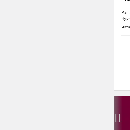
Ране
Нурл
Чита
‹