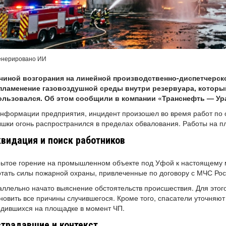
енерировано ИИ
чиной возгорания на линейной производственно-диспетчерск
пламенение газовоздушной среды внутри резервуара, которы
ользовался. Об этом сообщили в компании «Транснефть — Ур
нформации предприятия, инцидент произошел во время работ по о
шки огонь распространился в пределах обвалования. Работы на п
видация и поиск работников
рытое горение на промышленном объекте под Уфой к настоящему 
тать силы пожарной охраны, привлеченные по договору с МЧС Рос
ллельно начато выяснение обстоятельств происшествия. Для этого
новить все причины случившегося. Кроме того, спасатели уточняю
дившихся на площадке в момент ЧП.
традавшие и контекст