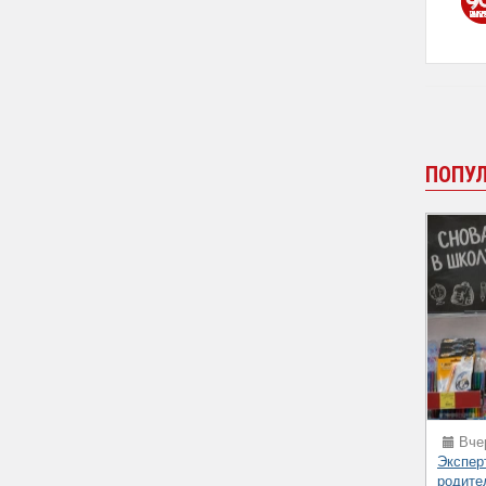
ПОПУ
Вчер
Экспер
родите