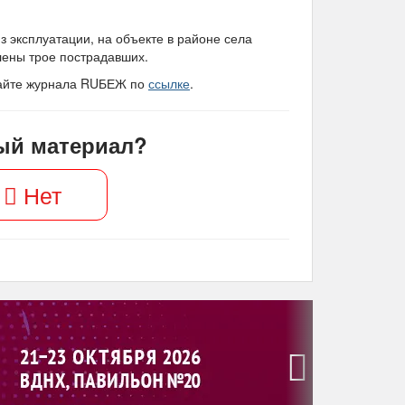
 эксплуатации, на объекте в районе села
лены трое пострадавших.
сайте журнала RUБЕЖ по
ссылке
.
ый материал?
Нет
›