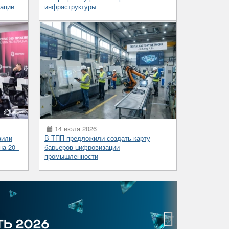
ации
инфраструктуры
14 июля 2026
вили
В ТПП предложили создать карту
на 20–
барьеров цифровизации
промышленности
›