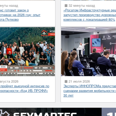
нуты назад
32 минуты назад
нс готовит закон о
«Росатом Инфраструктурные ре
отниках на 2026 год: опыт
запустил производство дорожны
рта Пулково
комплексов с локализацией 80%
вгуста 2026
21 июля 2026
 пройдет выездной интенсив по
Эксперты ИННОПРОМа предста
езопасности «Код ИБ ПРОФИ»
сценарии развития мобильности 
30 лет