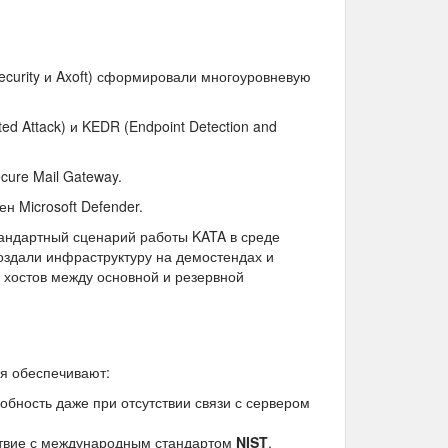
ecurity и Axoft) сформировали многоуровневую
ed Attack) и KEDR (Endpoint Detection and
cure Mail Gateway.
н Microsoft Defender.
тандартный сценарий работы KATA в среде
создали инфраструктуру на демостендах и
 хостов между основной и резервной
я обеспечивают:
бность даже при отсутствии связи с сервером
ствие с международным стандартом
NIST
.