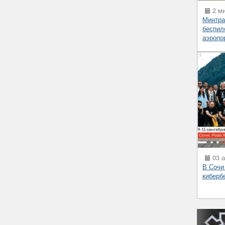
2 ми
Минтра
беспил
аэропо
03 а
В Сочи
киберб