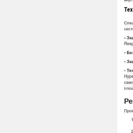
Тех
Спец
сист
- З
Resp
- Б
- З
- Т
Hype
само
пло
Ре
Прое