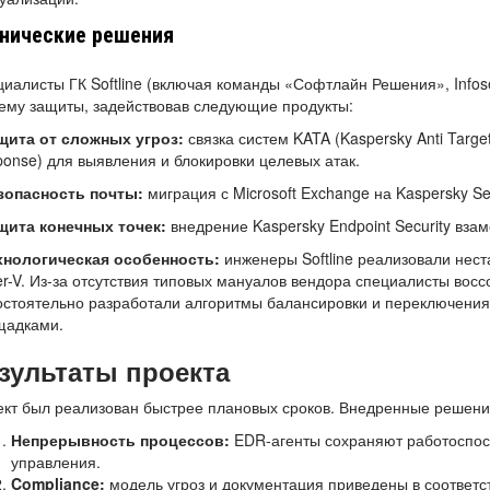
нические решения
иалисты ГК Softline (включая команды «Софтлайн Решения», Infos
ему защиты, задействовав следующие продукты:
ащита от сложных угроз:
связка систем KATA (Kaspersky Anti Target
onse) для выявления и блокировки целевых атак.
езопасность почты:
миграция с Microsoft Exchange на Kaspersky Se
ащита конечных точек:
внедрение Kaspersky Endpoint Security взаме
ехнологическая особенность:
инженеры Softline реализовали нес
r-V. Из-за отсутствия типовых мануалов вендора специалисты вос
стоятельно разработали алгоритмы балансировки и переключения
щадками.
зультаты проекта
кт был реализован быстрее плановых сроков. Внедренные решени
Непрерывность процессов:
EDR-агенты сохраняют работоспосо
управления.
Compliance:
модель угроз и документация приведены в соответ