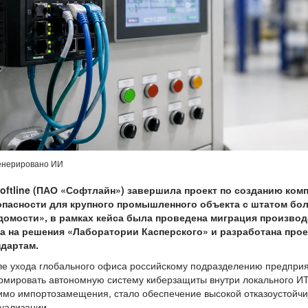
енерировано ИИ
Softline (ПАО «Софтлайн») завершила проект по созданию ко
опасности для крупного промышленного объекта с штатом боле
домости», в рамках кейса была проведена миграция производ
ка на решения «Лаборатории Касперского» и разработана про
ндартам.
е ухода глобального офиса российскому подразделению предприя
мировать автономную систему киберзащиты внутри локального ИТ
мо импортозамещения, стало обеспечение высокой отказоустойчив
уализации.