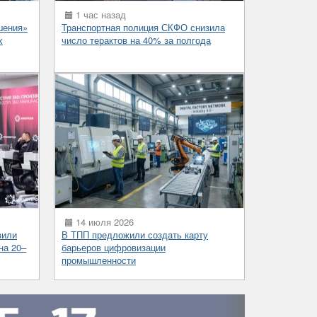
1 час назад
шения»
Транспортная полиция СКФО снизила
х
число терактов на 40% за полгода
14 июля 2026
вили
В ТПП предложили создать карту
на 20–
барьеров цифровизации
промышленности