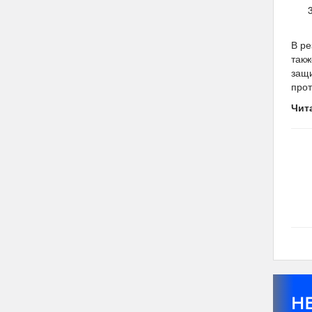
В ре
такж
защи
прот
Чит