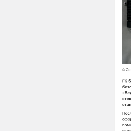
© Сг
ГК 
без
«Ве
сте
ста
Посл
сфор
поми
вирт