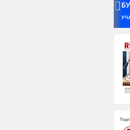
‹
Подп