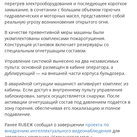
перегрев электрооборудования и последующее короткое
замыкание, в сочетании с большим объёмом горючих
гидравлических и моторных масел, представляют собой
реальную угрозу возникновения открытого огня.
В качестве превентивной меры машины были
укомплектованы комплексами пожаротушения.
Конструкция установок включает резервуары со
специальным огнетушащим составом.
Управление системой вынесено на два независимых
пульта: основной размещён в кабине оператора, а
дублирующий — на внешней части корпуса бульдозера.
В аварийной ситуации машинист активирует комплекс из
кабины. Если доступ к внутреннему пульту управления
заблокирован, запуск осуществляется снаружи. После
активации огнетушащий состав под давлением подаётся в
зону горения, обеспечивая его локализацию и полное
подавление.
Ранее RUБЕЖ сообщал о завершении
проекта по
внедрению интеллектуального видеонаблюдения
для
автопарка компании «Удоканскоая медь».