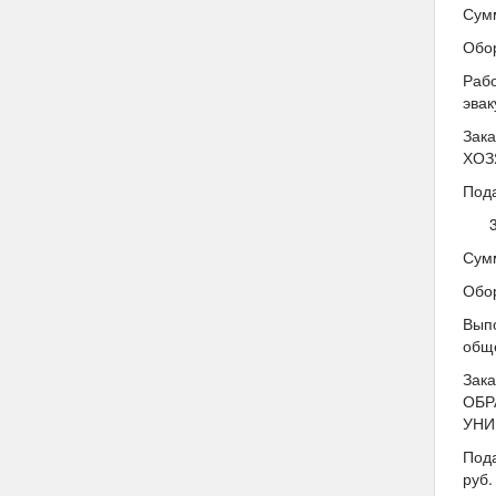
Сумм
Обо
Рабо
эвак
Зак
ХОЗ
Пода
Сумм
Обо
Выпо
общ
Зак
ОБР
УНИ
Пода
руб.