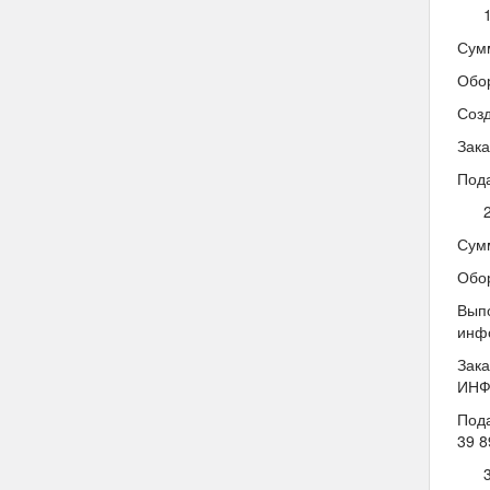
Сумм
Обор
Соз
Зак
Пода
Сумм
Обор
Выпо
инфо
Зак
ИНФ
Под
39 8