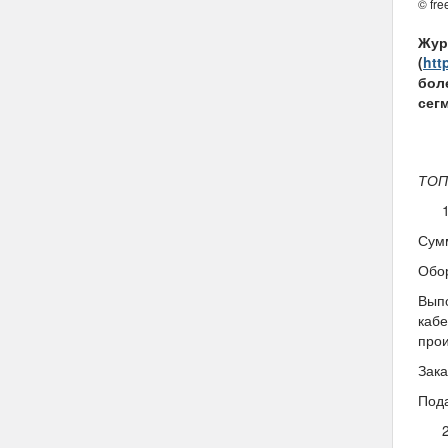
© fre
Жур
(
htt
бол
сег
ТОП
Сумм
Обо
Выпо
кабе
прои
Зак
Пода