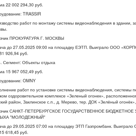
а 22 002 294,30 руб.
рудование: TRASSIR
зводство работ по монтажу системы видеонаблюдения в здании, 
квы.
азчик ПРОКУРАТУРА Г. МОСКВЫ
ача до 27.05.2025 09:00 на площадку ЕЭТП. Выиграло ООО «КОР
81 926,94 руб.
Сегмент: Объекты отдыха
а 15 967 052,49 руб.
рудование: OMNY
лнение работ по установке системы видеонаблюдения, системы п
ком оздоровительном комплексе «Зеленый огонек», расположенном 
кий район, Заклинское с.п., д. Мерево, тер. ДОК «Зелёный огонёк», 
азчик САНКТ-ПЕТЕРБУРГСКОЕ ГОСУДАРСТВЕННОЕ БЮДЖЕТНОЕ
ЫХА "МОЛОДЕЖНЫЙ"
ча до 29.05.2025 07:00 на площадку ЭТП Газпромбанк. Выиграло
15 618,45 руб.