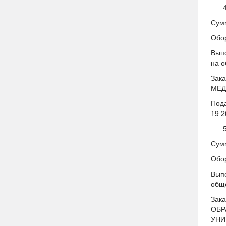
Сумм
Обо
Выпо
на о
Зак
МЕД
Под
19 2
Сумм
Обо
Выпо
общ
Зак
ОБР
УНИ