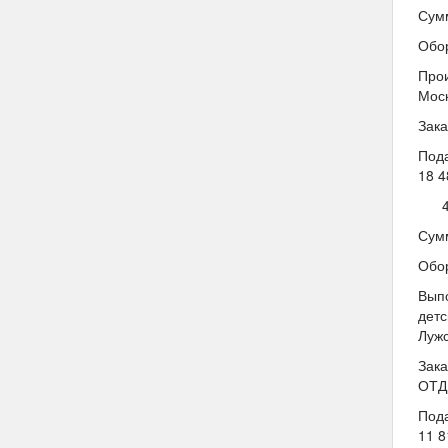
Сумм
Обо
Прои
Мос
Зак
Под
18 4
Сумм
Обо
Выпо
детс
Лужс
Зак
ОТД
Пода
11 8