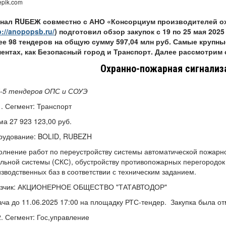
epik.com
нал RUБЕЖ совместно с АНО «Консорциум производителей ох
p://anopopsb.ru/
) подготовил обзор закупок с 19 по 25 мая 202
ее 98 тендеров на общую сумму 597,04 млн руб. Самые крупны
ментах, как Безопасный город и Транспорт. Далее рассмотрим
Охранно-пожарная сигнализ
-5 тендеров ОПС и СОУЭ
Сегмент: Транспорт
а 27 923 123,00 руб.
рудование: BOLID, RUBEZH
лнение работ по переустройству системы автоматической пожарно
льной системы (СКС), обустройству противопожарных перегородок 
зводственных баз в соответствии с техническим заданием.
азчик: АКЦИОНЕРНОЕ ОБЩЕСТВО "ТАТАВТОДОР"
ча до 11.06.2025 17:00 на площадку РТС-тендер. Закупка была о
Сегмент: Гос,управление