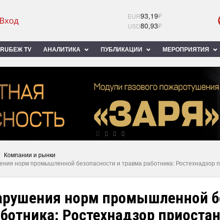
93,19
₽
EUR
80,93
₽
USD
RUБЕЖ TV
АНАЛИТИКА
ПУБЛИКАЦИИ
МЕРОПРИЯТИЯ
Компании и рынки
ния норм промышленной безопасности и травма работника: Ростехнадзор пр
арушения норм промышленной бе
ботника: Ростехнадзор приостан