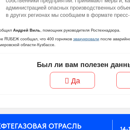
собственники предприятий. Принимают меры и, ка
администрацией опасных производственных объек
в других регионах мы сообщаем в формате пресс-
ообщил
Андрей Виль
, помощник руководителя Ростехнадзора.
ее RUБЕЖ сообщал, что 400 горняков
эвакуировали
после аварийно
меровской области-Кузбассе.
Был ли вам полезен данн
Да