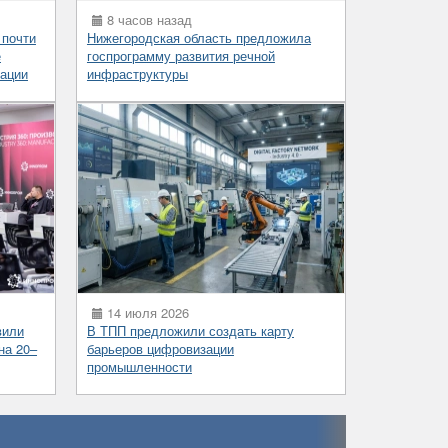
8 часов назад
 почти
Нижегородская область предложила
е
госпрограмму развития речной
ации
инфраструктуры
14 июля 2026
вили
В ТПП предложили создать карту
на 20–
барьеров цифровизации
промышленности