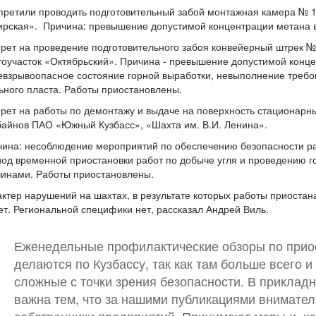
претили проводить подготовительный забой монтажная камера № 
рская». Причина: превышение допустимой концентрации метана в
прет на проведение подготовительного забоя конвейерный штрек 
оучасток «Октябрьский». Причина - превышение допустимой конце
взрывоопасное состояние горной выработки, невыполнение требо
ьного пласта. Работы приостановлены.
прет на работы по демонтажу и выдаче на поверхность стационарн
байнов ПАО «Южный Кузбасс», «Шахта им. В.И. Ленина».
ина: несоблюдение мероприятий по обеспечению безопасности ра
од временной приостановки работ по добыче угля и проведению г
чинами. Работы приостановлены.
ктер нарушений на шахтах, в результате которых работы приостан
т. Региональной специфики нет, рассказал Андрей Виль.
Еженедельные профилактические обзоры по прио
делаются по Кузбассу, так как там больше всего 
сложные с точки зрения безопасности. В приклад
важна тем, что за нашими публикациями внимател