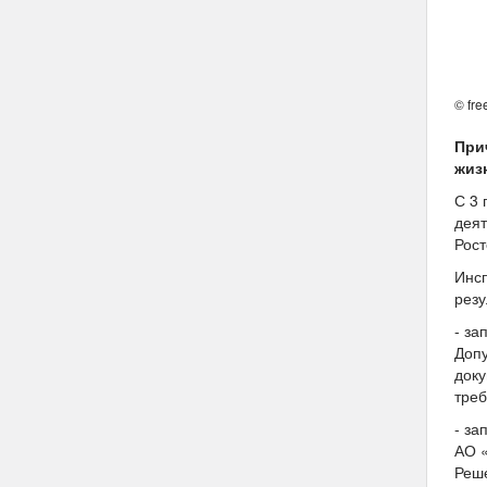
© fre
При
жиз
С 3 
деят
Рост
Инсп
резу
- за
Допу
доку
тре
- за
АО «
Реше