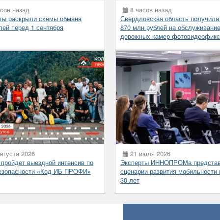
сов назад
8 часов назад
ты раскрыли схемы обмана
Свердловская область получила
лей перед 1 сентября
870 млн рублей на обслуживани
дорожных камер фотовидеофикс
вгуста 2026
21 июля 2026
 пройдет выездной интенсив по
Эксперты ИННОПРОМа предста
езопасности «Код ИБ ПРОФИ»
сценарии развития мобильности 
30 лет