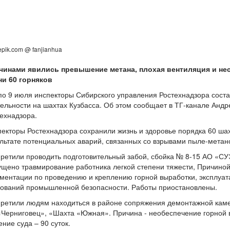
epik.com @ fanjianhua
чинами явились превышение метана, плохая вентиляция и не
ни 60 горняков
по 9 июля инспекторы Сибирского управления Ростехнадзора сост
ельности на шахтах Кузбасса. Об этом сообщает в ТГ-канале Анд
ехнадзора.
екторы Ростехнадзора сохранили жизнь и здоровье порядка 60 шах
льтате потенциальных аварий, связанных со взрывами пыле-метан
претили проводить подготовительный забой, сбойка № 8-15 АО «СУЭ
щено травмирование работника легкой степени тяжести, Причино
ментации по проведению и креплению горной выработки, эксплуа
бований промышленной безопасности. Работы приостановлены.
претили людям находиться в районе сопряжения демонтажной ка
Черниговец», «Шахта «Южная». Причина - необеспечение горной 
ние суда – 90 суток.