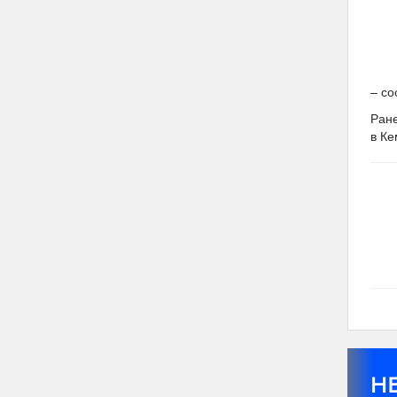
– с
Ран
в Ке