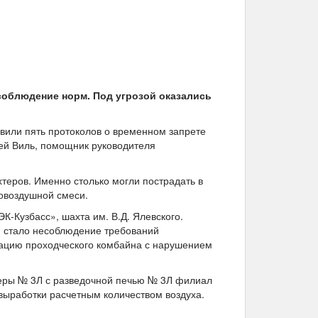
соблюдение норм. Под угрозой оказались
авили пять протоколов о временном запрете
рей Виль, помощник руководителя
теров. Именно столько могли пострадать в
овоздушной смеси.
К-Кузбасс», шахта им. В.Д. Ялевского.
й стало несоблюдение требований
тацию проходческого комбайна с нарушением
меры № 3Л с разведочной печью № 3Л филиал
выработки расчетным количеством воздуха.