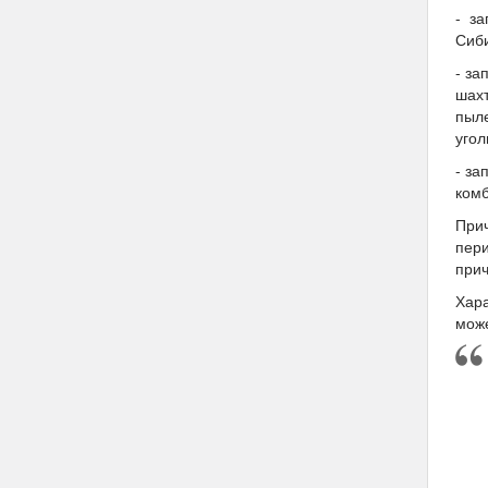
- за
Сиби
- за
шахт
пыле
угол
- за
ком
Прич
пери
при
Хара
може