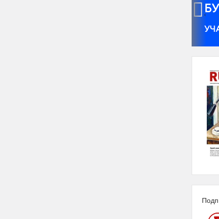
‹
Подп