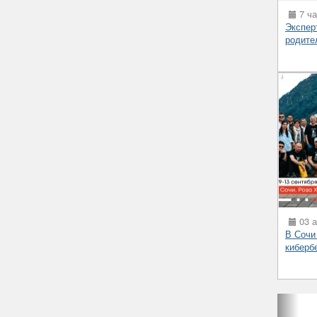
7 ча
Экспер
родите
03 а
В Сочи
киберб