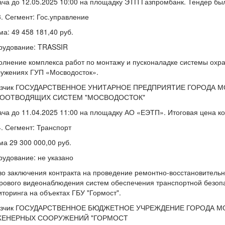
ча до 12.05.2025 10:00 на площадку ЭТП Газпромбанк. Тендер бы
Сегмент: Гос.управление
а: 49 458 181,40 руб.
рудование: TRASSIR
лнение комплекса работ по монтажу и пусконаладке системы охр
ружениях ГУП «Мосводосток».
азчик ГОСУДАРСТВЕННОЕ УНИТАРНОЕ ПРЕДПРИЯТИЕ ГОРОДА 
ООТВОДЯЩИХ СИСТЕМ "МОСВОДОСТОК"
ча до 11.04.2025 11:00 на площадку АО «ЕЭТП». Итоговая цена кон
Сегмент: Транспорт
а 29 300 000,00 руб.
удование: не указано
о заключения контракта на проведение ремонтно-восстановитель
ового видеонаблюдения систем обеспечения транспортной безопа
торинга на объектах ГБУ "Гормост".
азчик ГОСУДАРСТВЕННОЕ БЮДЖЕТНОЕ УЧРЕЖДЕНИЕ ГОРОДА М
ЕНЕРНЫХ СООРУЖЕНИЙ "ГОРМОСТ