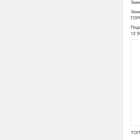
Заме
Зак
ГОР
Под
12 5
ТОП-