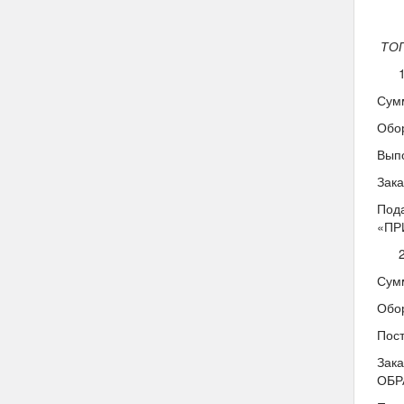
ТОП
Сумм
Обор
Выпо
Зак
Пода
«ПР
Сумм
Обор
Пост
Зак
ОБР