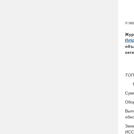
© ist
Жур
(
htt
объ
сег
ТОП
Сумм
Обо
Выпо
обес
Зак
ИСС