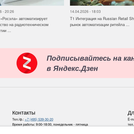
6 - 20:26
14.04.2026 - 18:03
«Росэла» автоматизирует
Т1 Интеграция на Russian Retail S
ство на радиотехническом
рынок автоматизации ритейла ...
ии ...
Подписывайтесь на ка
в Яндекс.Дзен
Контакты
Дл
Тел./ф.:
+7 (495) 539-30-20
E-ma
Время работы:
9:00-18:00, понедельник - пятница
тел
E-mail:
info@ru-bezh.ru