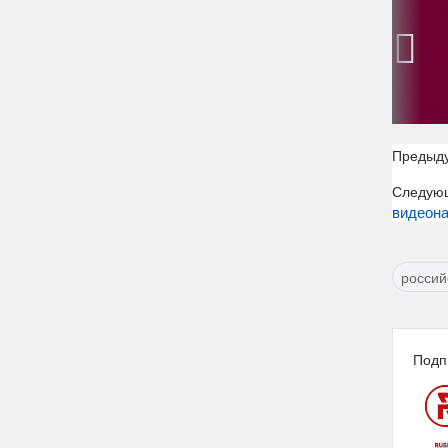
‹
Предыд
Следую
видеона
россий
Подп