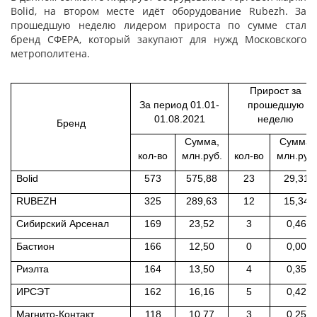
Bolid, на втором месте идёт оборудование Rubezh. За
прошедшую неделю лидером прироста по сумме стал
бренд СФЕРА, который закупают для нужд Московского
метрополитена.
Прирост за
За период 01.01-
прошедшую
01.08.2021
неделю
Бренд
Сумма,
Сумма,
кол-во
млн.руб.
кол-во
млн.руб.
Bolid
573
575,88
23
29,31
RUBEZH
325
289,63
12
15,34
Сибирский Арсенал
169
23,52
3
0,46
Бастион
166
12,50
0
0,00
Риэлта
164
13,50
4
0,35
ИРСЭТ
162
16,16
5
0,42
Магнито-Контакт
118
10,77
3
0,25