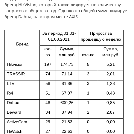
бренд HikVision, который также лидирует по количеству
запросов в общем за год. Однако по общей сумме лидирует
бренд Dahua, на втором месте AXIS.
За период 01.01-
Прирост за
01.08.2021
прошедшую неделю
Бренд
кол-
Сумма,
Сумма,
во
млн.руб.
кол-во
млн.руб.
Hikvision
197
174,73
5
5,21
TRASSIR
74
71,14
3
2,01
LTV
58
81,86
3
1,23
Rvi
51
67,97
1
0,43
Dahua
48
600,26
1
0,85
Beward
34
87,94
2
2,87
ActiveCam
29
21,83
0
0,00
HiWatch
27
22,63
0
0,00