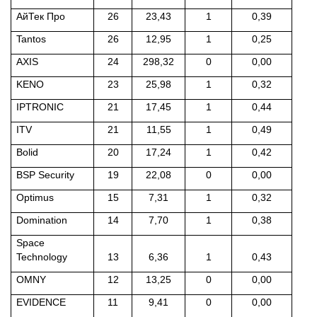
АйТек Про
26
23,43
1
0,39
Tantos
26
12,95
1
0,25
AXIS
24
298,32
0
0,00
KENO
23
25,98
1
0,32
IPTRONIC
21
17,45
1
0,44
ITV
21
11,55
1
0,49
Bolid
20
17,24
1
0,42
BSP Security
19
22,08
0
0,00
Optimus
15
7,31
1
0,32
Domination
14
7,70
1
0,38
Space
Technology
13
6,36
1
0,43
OMNY
12
13,25
0
0,00
EVIDENCE
11
9,41
0
0,00