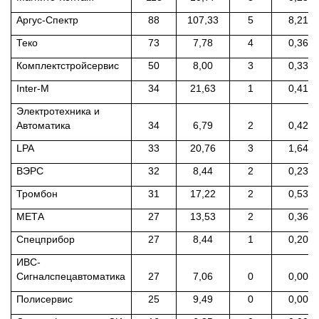
Аргус-Спектр
88
107,33
5
8,21
Теко
73
7,78
4
0,36
Комплектстройсервис
50
8,00
3
0,33
Inter-M
34
21,63
1
0,41
Электротехника и
Автоматика
34
6,79
2
0,42
LPA
33
20,76
3
1,64
ВЭРС
32
8,44
2
0,23
Тромбон
31
17,22
2
0,53
МЕТА
27
13,53
2
0,36
Спецприбор
27
8,44
1
0,20
ИВС-
Сигналспецавтоматика
27
7,06
0
0,00
Полисервис
25
9,49
0
0,00