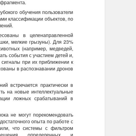
 фрагмента.
убокого обучения пользователи
ми классификации объектов, по
лений.
есованы в целенаправленной
шки, мелкие грызуны). Для 23%
ивотных (например, медведей,
ь события с участием детей и,
 сигналы при их приближении к
сованы в распознавании дронов
ий встречается практически в
ить на новые интеллектуальные
ации ложных срабатываний в
пока не могут порекомендовать
 достаточного опыта по работе с
или, что системы с фильтром
шения определенных и