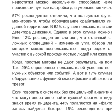
недостатки можно несколькими способами: изм
произвести нужные настройки для уменьшения числа
57% респондентов ответили, что пользуются функ
мониторинга, чтобы оборудование срабатывало ли
данной территории. В 52% случаев пользователи сн
детектора движения. Однако в этом случае можно 
Еще 12% респондентов считают, что отличный с
ложных оповещений - изменение угла обзора ли
методом можно воспользоваться, когда рядом с
участки с высокой проходимостью людей или оживл
Когда простые методы не дают результата, на по
Так, 29% опрошенных пользователей успешно ее
нужных объектов или событий. А вот в 17% случа
оборудование с функцией классификации объектов 
тревог.
Если говорить о системах без специальной аналитик
что могут оперативно найти нужный фрагмент виде
знают время инцидента. 44% полагаются на «фактор
запись найдется быстро. 15% респондентов пр