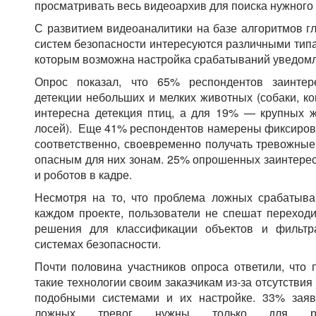
просматривать весь видеоархив для поиска нужного
С развитием видеоаналитики на базе алгоритмов гл
систем безопасности интересуются различными типа
которым возможна настройка срабатываний уведом
Опрос показал, что 65% респондентов заинтер
детекции небольших и мелких животных (собаки, ко
интересна детекция птиц, а для 19% — крупных ж
лосей). Еще 41% респондентов намерены фиксироват
соответственно, своевременно получать тревожные
опасным для них зонам. 25% опрошенных заинтере
и роботов в кадре.
Несмотря на то, что проблема ложных срабатыван
каждом проекте, пользователи не спешат переход
решения для классификации объектов и фильтр
системах безопасности.
Почти половина участников опроса ответили, что 
такие технологии своим заказчикам из-за отсутствия
подобными системами и их настройке. 33% заяв
ложных тревог нужны только для ре