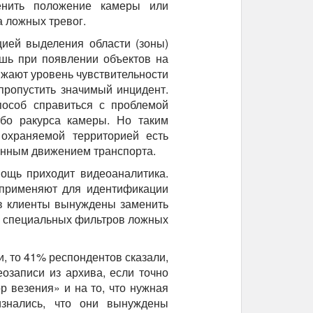
енить положение камеры или
 ложных тревог.
цией выделения области (зоны)
шь при появлении объектов на
ижают уровень чувствительности
пропустить значимый инцидент.
пособ справиться с проблемой
бо ракурса камеры. Но таким
 охраняемой территорией есть
енным движением транспорта.
мощь приходит видеоаналитика.
 применяют для идентификации
ев клиенты вынуждены заменить
и специальных фильтров ложных
и, то 41% респондентов сказали,
озаписи из архива, если точно
 везения» и на то, что нужная
изнались, что они вынуждены