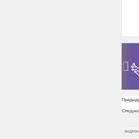
‹
Предыд
Следую
видео