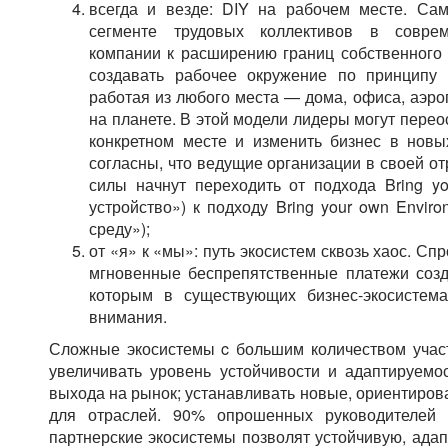
всегда и везде: DIY на рабочем месте. Са
сегменте трудовых коллективов в соврем
компании к расширению границ собственного 
создавать рабочее окружение по принципу D
работая из любого места — дома, офиса, аэро
на планете. В этой модели лидеры могут пере
конкретном месте и изменить бизнес в новы
согласны, что ведущие организации в своей о
силы начнут переходить от подхода Bring y
устройство») к подходу Bring your own Envir
среду»);
от «я» к «мы»: путь экосистем сквозь хаос. Сп
мгновенные беспрепятственные платежи созд
которым в существующих бизнес-экосистем
внимания.
Сложные экосистемы c большим количеством учас
увеличивать уровень устойчивости и адаптируемо
выхода на рынок; устанавливать новые, ориентиров
для отраслей. 90% опрошенных руководителей 
партнерские экосистемы позволят устойчивую, ада