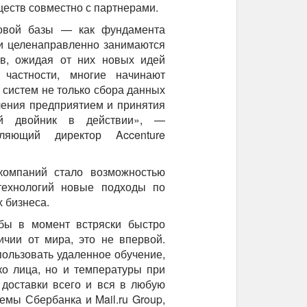
еств совместно с партнерами.
овой базы — как фундамента
и целенаправленно занимаются
ов, ожидая от них новых идей
частности, многие начинают
 систем не только сбора данных
вления предприятием и принятия
й двойник в действии», —
ляющий директор Accenture
компаний стало возможностью
технологий новые подходы по
 бизнеса.
обы в момент встряски быстро
ичии от мира, это не впервой.
ользовать удаленное обучение,
ко лица, но и температуры при
доставки всего и вся в любую
темы Сбербанка и Mail.ru Group,