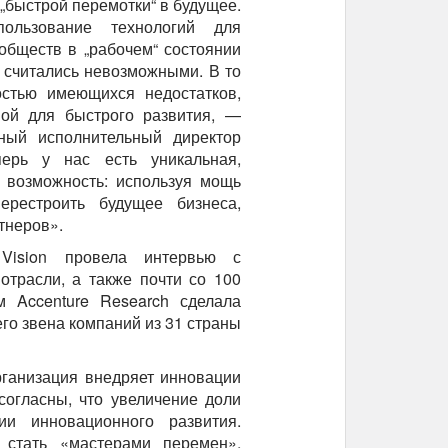
„быстрой перемотки“ в будущее.
ользование технологий для
бществ в „рабочем“ состоянии
 считались невозможными. В то
остью имеющихся недостатков,
мой для быстрого развития, —
вный исполнительный директор
ерь у нас есть уникальная,
 возможность: используя мощь
ерестроить будущее бизнеса,
тнеров».
Vision провела интервью с
отрасли, а также почти со 100
м Accenture Research сделала
го звена компаний из 31 страны
рганизация внедряет инновации
согласны, что увеличение доли
и инновационного развития.
 стать «мастерами перемен»,