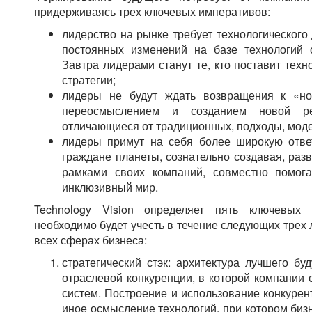
придерживаясь трех ключевых императивов:
лидерство на рынке требует технологического
постоянных изменений на базе технологий о
Завтра лидерами станут те, кто поставит техн
стратегии;
лидеры не будут ждать возвращения к «но
переосмыслением и созданием новой реа
отличающиеся от традиционных, подходы, мод
лидеры примут на себя более широкую ответ
граждане планеты, сознательно создавая, раз
рамками своих компаний, совместно помог
инклюзивный мир.
Technology Vision определяет пять ключевых 
необходимо будет учесть в течение следующих трех 
всех сферах бизнеса:
стратегический стэк: архитектура лучшего бу
отраслевой конкуренции, в которой компании 
систем. Построение и использование конкурен
иное осмысление технологий, при котором бизн