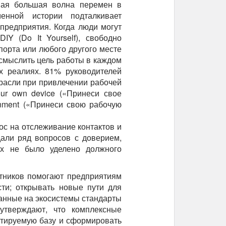
мая большая волна перемен в
енной истории подталкивает
предприятия. Когда люди могут
IY (Do It Yourself), свободно
порта или любого другого месте
осмыслить цель работы в каждом
х реалиях. 81% руководителей
трасли при привлечении рабочей
our own device («Принеси свое
onment («Принеси свою рабочую
рос на отслеживание контактов и
али ряд вопросов с доверием,
ах не было уделено должного
тников помогают предприятиям
сти; открывать новые пути для
анные на экосистемы стандарты
утверждают, что комплексные
птируемую базу и сформировать