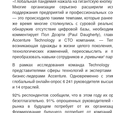
«Глобальная пандемия нажала на гигантскую кнопку 
Многие организации серьезно расширили исп
поддержания предприятий и профессиональных соо
— это происходило такими темпами, которые ранее
же время многие столкнулись с суровой реальн
обнаружив отсутствие цифровой базы, необходи
комментирует Пол Доэрти (Paul Daugherty), гла
Accenture Technology и CTO компании. — Теп
возникающая однажды в жизни целого поколения,
технологических изменений, переосмыслить и п
преобразовать навыки сотрудников и „привычки“ пар
В рамках исследования команда Technology 
представителями сферы технологий и экспертами 
бизнес-лидерами Accenture. Одновременно с эти
глобальный онлайн-опрос 6 241 руководителя высше
и 14 отраслей.
92% респондентов сообщили, что в этом году их о
безотлагательно. 91% опрошенных руководителей 
рынка в будущем потребует от их организаци
Формирование будущего потребует от компаний