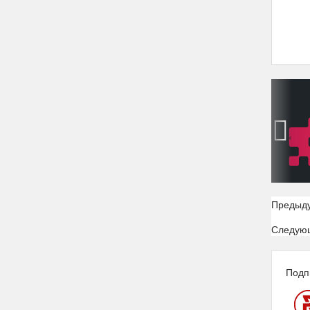
‹
Предыд
Следую
Подп