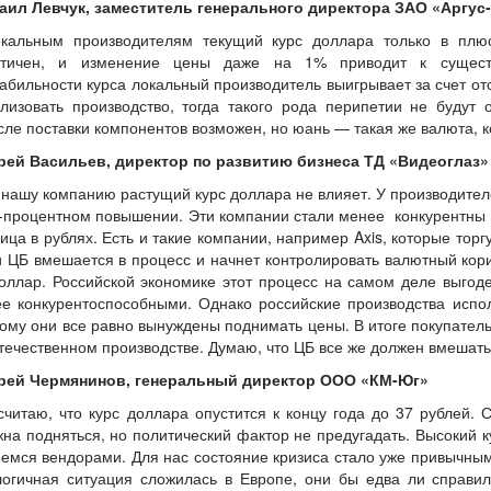
аил Левчук, заместитель генерального директора ЗАО «Аргус
окальным производителям текущий курс доллара только в плюс
стичен, и изменение цены даже на 1% приводит к сущест
абильности курса локальный производитель выигрывает за счет от
ализовать производство, тогда такого рода перипетии не будут
ле поставки компонентов возможен, но юань — такая же валюта, 
рей Васильев, директор по развитию бизнеса ТД «Видеоглаз»
 нашу компанию растущий курс доллара не влияет. У производител
-процентном повышении. Эти компании стали менее конкурентны 
ица в рублях. Есть и такие компании, например Axis, которые тор
 ЦБ вмешается в процесс и начнет контролировать валютный кори
оллар. Российской экономике этот процесс на самом деле выгод
ее конкурентоспособными. Однако российские производства исп
ому они все равно вынуждены поднимать цены. В итоге покупательс
течественном производстве. Думаю, что ЦБ все же должен вмешать
рей Чермянинов, генеральный директор ООО «КМ-Юг»
считаю, что курс доллара опустится к концу года до 37 рублей.
на подняться, но политический фактор не предугадать. Высокий к
емся вендорами. Для нас состояние кризиса стало уже привычным
логичная ситуация сложилась в Европе, они бы едва ли справи