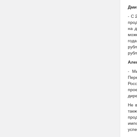
Дми
- С 
прод
на 
може
года
рубл
рубл
Але
- М
Пере
Росс
прое
дир
Не в
такж
про
имп
усп