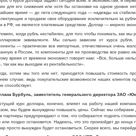
прос о курсе доллара задают сегодня всем: и экономистам, и бирже
ин для его снижения или хотя бы остановки на одном уровне нет
жайшее время — до лета следующего года — надежды на стабили
лектующие и продаем свое оборудование исключительно за рубли,
 в РФ, не является платежным средством. Доллар — мерило экон
ловиях, когда рубль нестабилен, для того чтобы понимать, как мы
олларовом эквиваленте. Мы сильно зависим от курса рубля,
оненты — практически все импортные, отечественных очень мало
анную в России, то компоненты для ее производства все равно им
ому время от времени экономист говорит нам: «Все, больше нел
, так как мы выходим из рентабельности».
гда, хотим мы того или нет, приходится повышать стоимость пр
нем случае, ведь покупательские возможности наших клиентов п
не способствует.
тлана Бурбуль, заместитель генерального директора ЗАО «Ю
стущий курс доллара, конечно, влияет на работу нашей компани
азом, мы будем вынуждены повышать цены. Сейчас мы собираем д
 партнеры предупреждают о том, что собираются поднять стоимо
 или поздно остановится. Надеюсь, что это произойдет до конца 
ар просто вынужден будет остановиться. Скорее всего, мы перейде