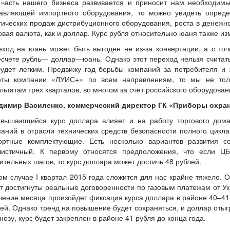
 часть нашего бизнеса развивается и приносит нам необходимы
тавляющей импортного оборудования, то можно увидеть опред
ических продаж дистрибуционного оборудования, роста в денежн
вая валюта, как и доллар. Курс рубля относительно юаня также из
еход на юань может быть выгоден не из-за конвертации, а с то
счете рубль— доллар—юань. Однако этот переход нельзя считать
будет легким. Предвижу год борьбы компаний за потребителя и 
оты компании «ЛУИС+» по всем направлениям, то мы не тол
льтатам трех кварталов, во многом за счет российского оборудован
димир Василенко, коммерческий директор ГК «Приборы охра
овышающийся курс доллара влияет и на работу торгового дома,
аний в отрасли технических средств безопасности полного цикла
ортные комплектующие. Есть несколько вариантов развития 
листичный. К первому относятся предположения, что если Ц
ительных шагов, то курс доллара может достичь 48 рублей.
ом случае I квартал 2015 года сложится для нас крайне тяжело. О
т достигнуты реальные договоренности по газовым платежам от У
чение месяца произойдет фиксация курса доллара в районе 40–41 р
ей. Однако тренд на повышение будет сохраняться, и доллар отыг
нозу, курс будет закреплен в районе 41 рубля до конца года.