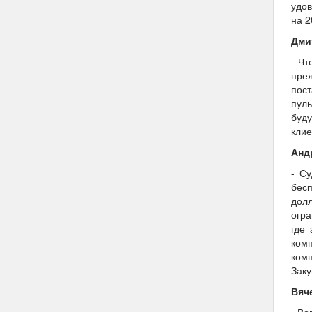
удов
на 2
Дми
- Чт
пре
пост
пуль
буд
клие
Анд
- С
бес
дол
огра
где
комп
ком
Заку
Вяч