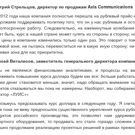
трий Стрельцов, директор по продажам Axis Communications
2012 года наша компания полностью перешла на рублевый прайс-л
олжаем поддерживать политику того, что он у нас рублевым и ос
долгосрочную работу. Следовательно, на ежеминутные колебания
т быть, курс в нашей стране может гулять из стороны в сторону, 
 цены в компании изменились только один раз. Это говорит о то
евой зоне, не пытаясь переместиться ни в какую иную сторону: ни
евая зона для нас приоритетна.
ксей Виталисов, заместитель генерального директора компан
ы не являемся финансовыми аналитиками, и процессы на ва
живать повышение курса доллара будем как все: больше работать
ии денег становится меньше, значит, надо обращать внимание на
ктов отказываться мы пока не намерены. Наоборот, мы собираем
ектор «ЛУИС+»
озьмусь предсказывать курс доллара в следующем году. Я счита
е пока не вижу предпосылок существенного укрепления курса руб
дуктов российского производства, это позволяет нам удержив
ортного оборудования, то продавать его стало гораздо сложне
ешно продолжаем реализацию проектных решений в рамках прежни