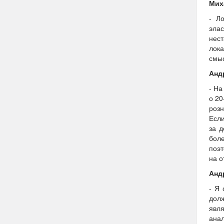
Мих
- Л
эла
нест
лок
смыс
Анд
- На
о 20
розн
Если
за д
бол
поэт
на о
Анд
- Я 
долж
явля
ана