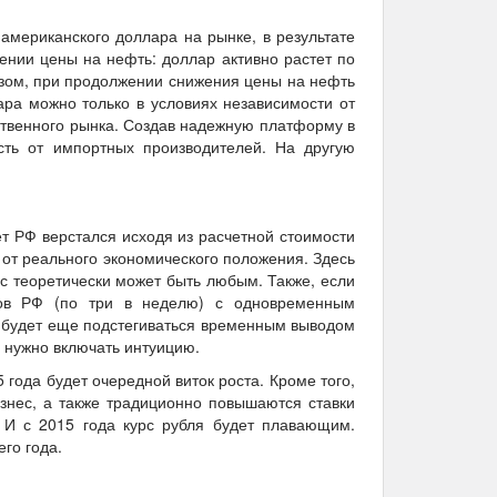
мериканского доллара на рынке, в результате
ении цены на нефть: доллар активно растет по
азом, при продолжении снижения цены на нефть
ра можно только в условиях независимости от
ственного рынка. Создав надежную платформу в
сть от импортных производителей. На другую
т РФ верстался исходя из расчетной стоимости
 от реального экономического положения. Здесь
с теоретически может быть любым. Также, если
ков РФ (по три в неделю) с одновременным
а будет еще подстегиваться временным выводом
с нужно включать интуицию.
5 года будет очередной виток роста. Кроме того,
изнес, а также традиционно повышаются ставки
 И с 2015 года курс рубля будет плавающим.
его года.