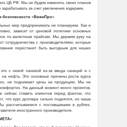
дать ЦБ РФ. Мы не будем изменять своих планов
е зарабатывать за счет увеличения издержек.
м безопасности «ВижнПро»
альных мер предпринимать не планируем. Как и
овно, зависит от ценовой политики основных
купок по валютным прайсам. Мы держим руку на
от сотрудничества с производителями, которые
удование перестанет быть выгодным для наших
это с некой паникой из-за ввода санкций и с
 на нефть. Это основные причины роста курса
рос, не поднимает цены на продукцию. Мы не
я комфортно. На данный момент много проектов,
и сейчас ставить клиентов перед фактом, что
т, что курс доллара сильно поднялся, но наша
Мы рассчитываемся с поставщиками в рублях.
авителя иностранного производителя.
«МЕТА»