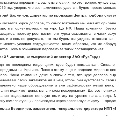
ольствием перешли на расчеты в юанях, но этот вопрос лучше за
015 год, уверен, что все намеченное удастся. Будем просто меньш
трий Барминов, директор по продажам Центра подбора систе
о касается курса доллара, то самостоятельно мы никаких оригин
жде, мы ориентируемся на курс ЦБ РФ. Наша компания, безусл
авщиков, поэтому рост валютного курса сказывается в части за
се, и я вполне допускаю, что мы будем вынуждены отказываться 
ут менять условия сотрудничества таким образом, что их обор
нтов. Пока в ближайшей перспективе таких поставщиков нет.
рей Чистяков, коммерческий директор ЗАО «РусГард»
удя по последним тенденциям, курс будет повышаться. Связано 
порядками на Украине. Плюс к этому еще и падение мировых цен
лара. Наша компания даже в связи с тем, что курс доллара вы
ничиваем своих заказчиков ни в чем, чтобы они чувствовали себ
 заложено наше оборудование и уже зафиксирован некий ценз, 
ания поднимет цены, мы считаем некорректным. Да, все понимаю
пания выдерживает ценовую политику на уровне начала года. 
пку комплектующих производим через российскую фирму — предст
еслав Бердников, заместитель генерального директора НПП 