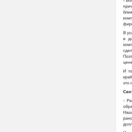
- Во
прич
бли
комп
фирм
В ус
в д
комп
сдел
Поэт
цене
И то
край
это 
Све
- Ра
обр
Наши
рано
долл