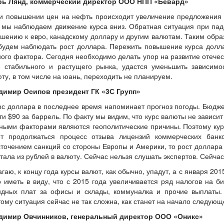
рь Лянд, коммерческий директор ООО НПП «Бевард»
и повышении цен на нефть происходит увеличение предложения а
 мы наблюдаем движение курса вниз. Обратная ситуация при пад
шению к евро, канадскому доллару и другим валютам. Таким обр
будем наблюдать рост доллара. Пережить повышение курса долла
ого фактора. Сегодня необходимо делать упор на развитие отече
е стабильного и растущего рынка, удастся уменьшить зависимо
ту, в том числе на юань, переходить не планируем.
димир Осипов президент ГК «3С Групп»
рс доллара в последнее время напоминает прогноз погоды. Бюдже
и $90 за баррель. По факту мы видим, что курс валюты не зависит
ными факторами являются геополитические причины. Поэтому кур
ет продолжаться процесс отзыва лицензий коммерческих бан
точением санкций со стороны Европы и Америки, то рост доллар
тала из рублей в валюту. Сейчас нельзя слушать экспертов. Сейча
гаю, к концу года курсы валют, как обычно, упадут, а с января 201
 иметь в виду, что с 2015 года увеличивается ряд налогов на б
ндных плат за офисы и склады, коммуналка и прочие выплаты.
ому ситуация сейчас не так сложна, как станет на начало следующ
димир Овчинников, генеральный директор ООО «Оникс»