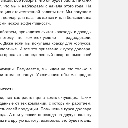
викам. Все говорят, что он будет расти. Никаких
, что мы и наблюдаем с начала этого года. На
зацию отечественной валюты нет. Мы покупаем
 доллар для нас, так же как и для большинства
омической эффективности.
 работаем, приходится считать расходы и доходы
 потому что комплектующие — радиодетали,
. Даже если мы покупаем краску для корпусов,
портные. И все это привязано к курсу доллара.
ьзя продавать определенный товар по нынешней
одукции. Разумеется, мы идем на это только в
ри этом не растут. Увеличению объема продаж
нитест»
и, так как растет цена комплектующих. Таким
анные от тех компаний, с которыми работаем.
сть своей продукции. Повышение курса доллара
года. А при условии перехода на другую валюту
м на другую валюту, возможно, это будет юань.