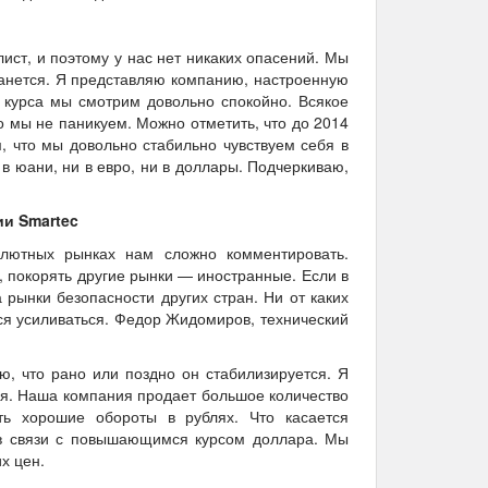
ист, и поэтому у нас нет никаких опасений. Мы
танется. Я представляю компанию, настроенную
 курса мы смотрим довольно спокойно. Всякое
но мы не паникуем. Можно отметить, что до 2014
м, что мы довольно стабильно чувствуем себя в
 в юани, ни в евро, ни в доллары. Подчеркиваю,
ии Smartec
лютных рынках нам сложно комментировать.
, покорять другие рынки — иностранные. Если в
 рынки безопасности других стран. Ни от каких
ся усиливаться. Федор Жидомиров, технический
ю, что рано или поздно он стабилизируется. Я
ля. Наша компания продает большое количество
ать хорошие обороты в рублях. Что касается
е в связи с повышающимся курсом доллара. Мы
х цен.