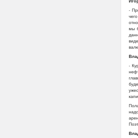
Иго
- Пр
чего
отно
мы 
данн
вид
валю
Вла
- Ку
нефт
глав
буд
ужес
капи
Пола
надо
аре
Поэт
Вла