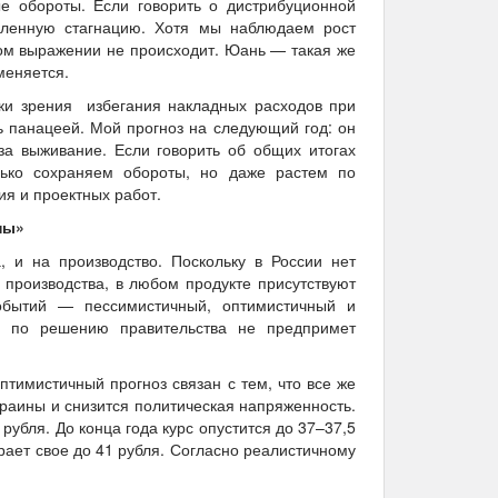
е обороты. Если говорить о дистрибуционной
еленную стагнацию. Хотя мы наблюдаем рост
ом выражении не происходит. Юань — такая же
меняется.
чки зрения избегания накладных расходов при
 панацеей. Мой прогноз на следующий год: он
за выживание. Если говорить об общих итогах
ько сохраняем обороты, но даже растем по
ия и проектных работ.
ны»
 и на производство. Поскольку в России нет
 производства, в любом продукте присутствуют
событий — пессимистичный, оптимистичный и
Б по решению правительства не предпримет
птимистичный прогноз связан с тем, что все же
краины и снизится политическая напряженность.
убля. До конца года курс опустится до 37–37,5
рает свое до 41 рубля. Согласно реалистичному