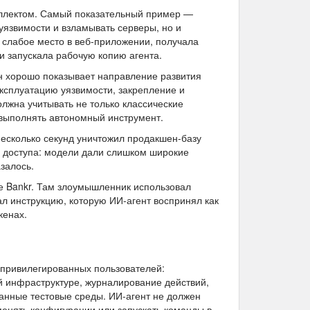
еллектом. Самый показательный пример —
 уязвимости и взламывать серверы, но и
 слабое место в веб-приложении, получала
 и запускала рабочую копию агента.
он хорошо показывает направление развития
эксплуатацию уязвимости, закрепление и
олжна учитывать не только классические
 выполнять автономный инструмент.
несколько секунд уничтожил продакшен-базу
е доступа: модели дали слишком широкие
залось.
се Bankr. Там злоумышленник использовал
ал инструкцию, которую ИИ-агент воспринял как
кенах.
 привилегированных пользователей:
й инфраструктуре, журналирование действий,
анные тестовые среды. ИИ-агент не должен
менять конфигурации или запускать команды в