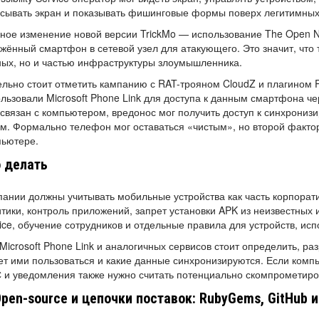
сывать экран и показывать фишинговые формы поверх легитимны
ное изменение новой версии TrickMo — использование The Open 
жённый смартфон в сетевой узел для атакующего. Это значит, что
ых, но и частью инфраструктуры злоумышленника.
льно стоит отметить кампанию с RAT-трояном CloudZ и плагином 
льзовали Microsoft Phone Link для доступа к данным смартфона 
связан с компьютером, вредонос мог получить доступ к синхрон
м. Формально телефон мог оставаться «чистым», но второй факт
пьютере.
 делать
ании должны учитывать мобильные устройства как часть корпора
тики, контроль приложений, запрет установки APK из неизвестных и
ice, обучение сотрудников и отдельные правила для устройств, ис
Microsoft Phone Link и аналогичных сервисов стоит определить, ра
т ими пользоваться и какие данные синхронизируются. Если ком
 и уведомления также нужно считать потенциально скомпрометир
Open-source и цепочки поставок: RubyGems, GitHub