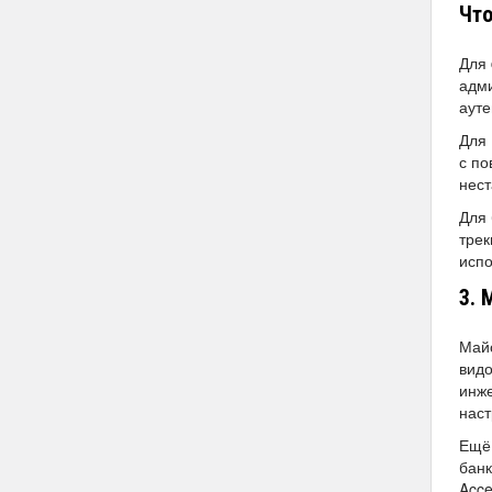
Что
Для 
адми
аут
Для 
с по
нес
Для 
трек
испо
3. 
Майс
видо
инже
наст
Ещё 
банк
Acce