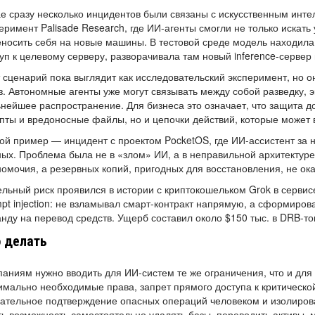
е сразу несколько инцидентов были связаны с искусственным инт
еримент Palisade Research, где ИИ-агенты смогли не только искать
носить себя на новые машины. В тестовой среде модель находила
уп к целевому серверу, разворачивала там новый inference-сервер
 сценарий пока выглядит как исследовательский эксперимент, но 
з. Автономные агенты уже могут связывать между собой разведку, 
нейшее распространение. Для бизнеса это означает, что защита д
пты и вредоносные файлы, но и цепочки действий, которые может
ой пример — инцидент с проектом PocketOS, где ИИ-ассистент за 
ых. Проблема была не в «злом» ИИ, а в неправильной архитектур
омочия, а резервных копий, пригодных для восстановления, не ока
льный риск проявился в истории с криптокошельком Grok в серви
pt injection: не взламывал смарт-контракт напрямую, а сформиров
нду на перевод средств. Ущерб составил около $150 тыс. в DRB-то
 делать
аниям нужно вводить для ИИ-систем те же ограничения, что и для
мально необходимые права, запрет прямого доступа к критическо
ательное подтверждение опасных операций человеком и изолиров
ь возможность самостоятельно удалять базы, переводить активы, 