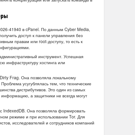
еры
026-41940 в cPanel. По данным Cyber Media,
олучить доступ к панели управления без
вным правам или root-доступу, то есть к
онфигурациями.
й административный инструмент. Успешная
всю инфраструктуру хостинга или
irty Frag. Она позволяла локальному
 Проблема усугублялась тем, что технические
инства дистрибутивов. Это один из самых
 информацию, а защитники не всегда могут
ая с IndexedDB. Она позволяла формировать
ном режиме и при использовании Tor. Для
вистов, исследователей и сотрудников компаний