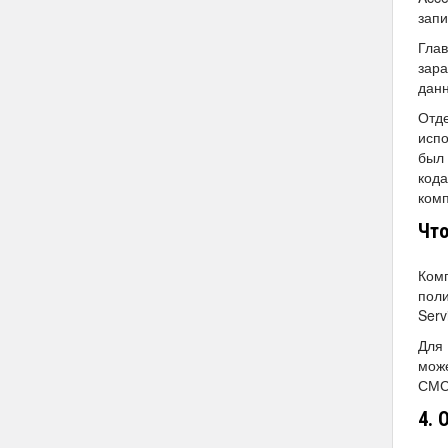
запи
Глав
зара
данн
Отде
испо
был 
кода
ком
Что
Комп
поли
Serv
Для 
може
СМС
4. 