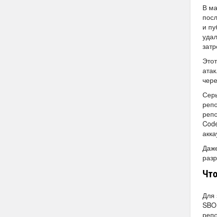
В ма
посл
и пу
удал
затр
Этот
атак
чере
Серь
репо
репо
Code
акка
Даже
разр
Что
Для 
SBOM
репо