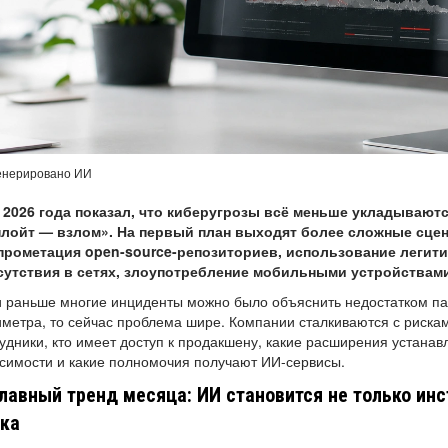
енерировано ИИ
 2026 года показал, что киберугрозы всё меньше укладывают
плойт — взлом». На первый план выходят более сложные сцена
прометация open-source-репозиториев, использование легит
сутствия в сетях, злоупотребление мобильными устройствами
 раньше многие инциденты можно было объяснить недостатком п
метра, то сейчас проблема шире. Компании сталкиваются с рискам
удники, кто имеет доступ к продакшену, какие расширения устанав
симости и какие полномочия получают ИИ-сервисы.
Главный тренд месяца: ИИ становится не только ин
ка