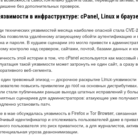
акшене без дополнительных проверок.
Уязвимости в инфраструктуре: cPanel, Linux и брауз
и технических уязвимостей месяца наиболее опасной стала CVE-2
ка позволяла удалённому атакующему обойти аутентификацию и п
на и пароля. В худшем сценарии это могло привести к администрати
ому контролю над сервером, сайтами, почтой, базами данных и к
ичность этой истории в том, что cPanel используется как массовы
луатация такой уязвимости может затронуть не один сайт, а сразу 
оративного веб-сегмента.
один тревожный эпизод — досрочное раскрытие Linux-уязвимости D
зователю повысить привилегии до root на основных дистрибутивах.
ли стали публичными раньше выхода штатных исправлений у больш
иятных сценариев для администраторов: атакующие уже получают
дленно установить патч.
е в мае обсуждалась уязвимость в Firefox и Tor Browser, связанн
йчивый идентификатор и отслеживать пользователей даже в приват
ного пользователя это риск приватности, а для журналистов, акти
тенциальная угроза деанонимизации.