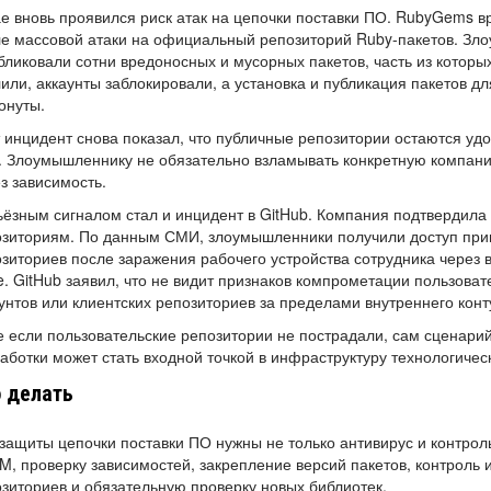
е вновь проявился риск атак на цепочки поставки ПО. RubyGems 
е массовой атаки на официальный репозиторий Ruby-пакетов. Зл
бликовали сотни вредоносных и мусорных пакетов, часть из котор
или, аккаунты заблокировали, а установка и публикация пакетов 
онуты.
 инцидент снова показал, что публичные репозитории остаются уд
. Злоумышленнику не обязательно взламывать конкретную компани
з зависимость.
ёзным сигналом стал и инцидент в GitHub. Компания подтвердила
зиториям. По данным СМИ, злоумышленники получили доступ приме
зиториев после заражения рабочего устройства сотрудника через 
. GitHub заявил, что не видит признаков компрометации пользовате
унтов или клиентских репозиториев за пределами внутреннего конт
 если пользовательские репозитории не пострадали, сам сценари
аботки может стать входной точкой в инфраструктуру технологичес
 делать
защиты цепочки поставки ПО нужны не только антивирус и контро
, проверку зависимостей, закрепление версий пакетов, контроль и
зиториев и обязательную проверку новых библиотек.