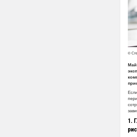
© Сг
Май
экс
ком
при
Если
пери
сотр
зави
1. 
рис