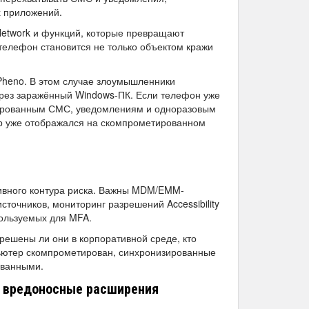
х приложений.
Network и функций, которые превращают
 телефон становится не только объектом кражи
Pheno. В этом случае злоумышленники
через заражённый Windows-ПК. Если телефон уже
изированным СМС, уведомлениям и одноразовым
ор уже отображался на скомпрометированном
тивного контура риска. Важны MDM/EMM-
сточников, мониторинг разрешений Accessibility
пользуемых для MFA.
зрешены ли они в корпоративной среде, кто
пьютер скомпрометирован, синхронизированные
ованными.
 и вредоносные расширения