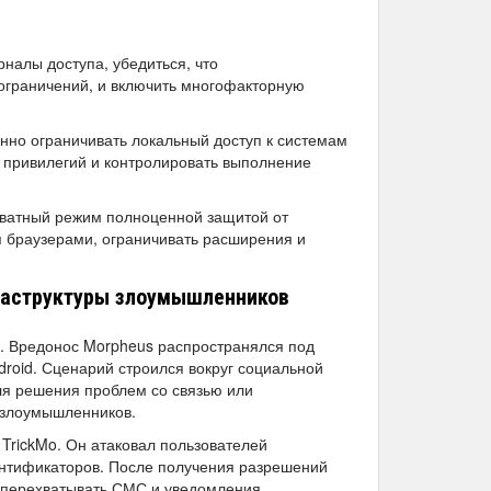
налы доступа, убедиться, что
ограничений, и включить многофакторную
нно ограничивать локальный доступ к системам
 привилегий и контролировать выполнение
приватный режим полноценной защитой от
я браузерами, ограничивать расширения и
фраструктуры злоумышленников
. Вредонос Morpheus распространялся под
roid. Сценарий строился вокруг социальной
ля решения проблем со связью или
ь злоумышленников.
 TrickMo. Он атаковал пользователей
ентификаторов. После получения разрешений
м, перехватывать СМС и уведомления,