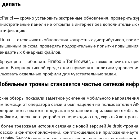
 делать
cPanel — срочно установить экстренные обновления, проверить жур
нистративные панели не открыты в интернет без дополнительных 
ентификацию.
Linux — отслеживать обновления конкретных дистрибутивов, време
вышенным риском, проверять подозрительные попытки повышения
тандартных бинарных файлов.
браузеров — обновить Firefox и Tor Browser, а также не считать 
инга. В корпоративной среде стоит применять политики управлени
льзовать отдельные профили для чувствительных задач.
Мобильные трояны становятся частью сетевой ин
кие обзоры показали заметное усиление мобильного направления
м помощи от оператора связи и был нацелен на пользователей And
нерии: пользователю предлагали установить приложение якобы д
ройками, после чего устройство переходило под скрытый контрол
более тревожная история связана с новой версией Android-трояна
овских и финтех-приложений, криптокошельков и приложений-аут
ssibility Service оператор мог видеть экран, управлять устройство