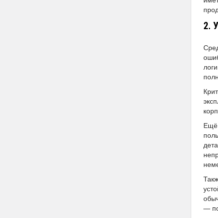
прод
2. 
Сред
ошиб
логи
полн
Крит
эксп
корп
Ещё 
поль
дета
непр
неме
Такж
усто
обыч
— по