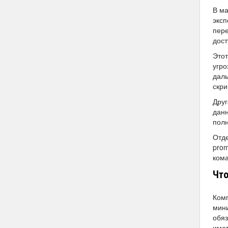
В ма
эксп
пере
дост
Этот
угро
даль
скри
Друг
данн
полн
Отде
prom
кома
Что
Комп
мини
обяз
имет