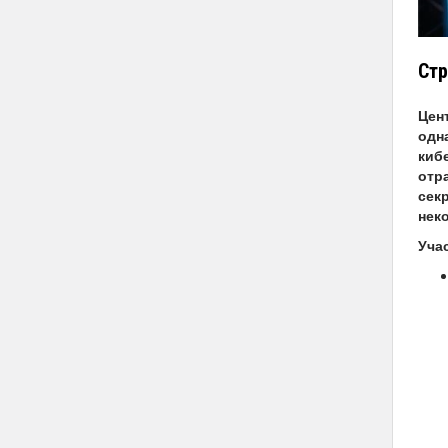
Стр
Цен
одн
киб
отр
сек
нек
Уча