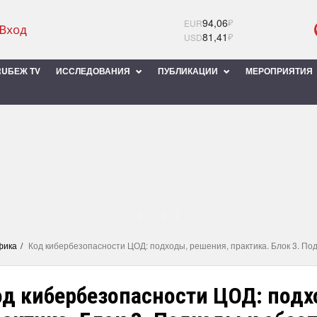
94,06
₽
EUR
81,41
₽
USD
UБЕЖ TV
ИССЛЕДОВАНИЯ
ПУБЛИКАЦИИ
МЕРОПРИЯТИЯ
фика
Код кибербезопасности ЦОД: подходы, решения, практика. Блок 3. П
од кибербезопасности ЦОД: подх