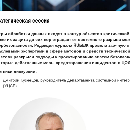
атегическая сессия
тры обработки данных входят в контур объектов критическо
ако их защита до сих пор страдает от системного разрыва ме
ербезопасности. Редакция журнала
RU
БЕЖ провела заочную с
аслевыми экспертами в сфере методов и средств технической
ретов» раскрыли подходы к проектированию систем безопасн
оторые действенные меры предотвращения инцидентов в ЦОД
стники дискуссии:
Дмитрий Кузнецов, руководитель департамента системной интегр
(УЦСБ)