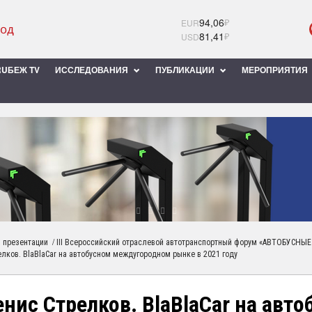
94,06
₽
EUR
81,41
₽
USD
UБЕЖ TV
ИССЛЕДОВАНИЯ
ПУБЛИКАЦИИ
МЕРОПРИЯТИЯ
/
 презентации
III Всероссийский отраслевой автотранспортный форум «АВТОБУС
лков. BlaBlaCar на автобусном междугородном рынке в 2021 году
енис Стрелков. BlaBlaCar на ав