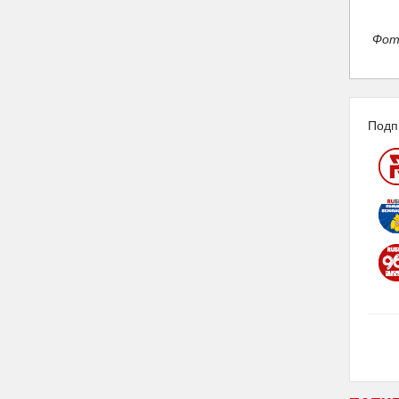
Фот
Подп