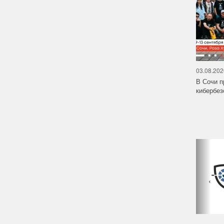
03.08.202
В Сочи п
кибербе
‹