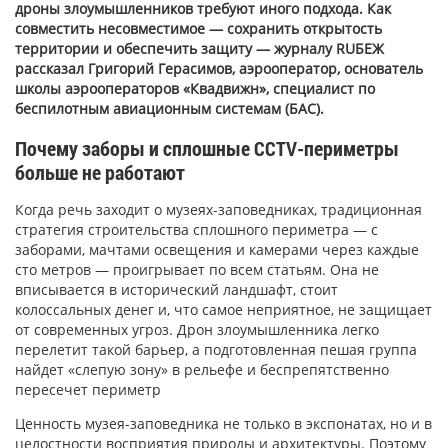
дроны злоумышленников требуют иного подхода. Как
совместить несовместимое — сохранить открытость
территории и обеспечить защиту — журналу RUБЕЖ
рассказал Григорий Герасимов, аэрооператор, основатель
школы аэрооператоров «Квадвижн», специалист по
беспилотным авиационным системам (БАС).
Почему заборы и сплошные CCTV-периметры
больше не работают
Когда речь заходит о музеях-заповедниках, традиционная
стратегия строительства сплошного периметра — с
заборами, мачтами освещения и камерами через каждые
сто метров — проигрывает по всем статьям. Она не
вписывается в исторический ландшафт, стоит
колоссальных денег и, что самое неприятное, не защищает
от современных угроз. Дрон злоумышленника легко
перелетит такой барьер, а подготовленная пешая группа
найдет «слепую зону» в рельефе и беспрепятственно
пересечет периметр
Ценность музея-заповедника не только в экспонатах, но и в
целостности восприятия природы и архитектуры. Поэтому