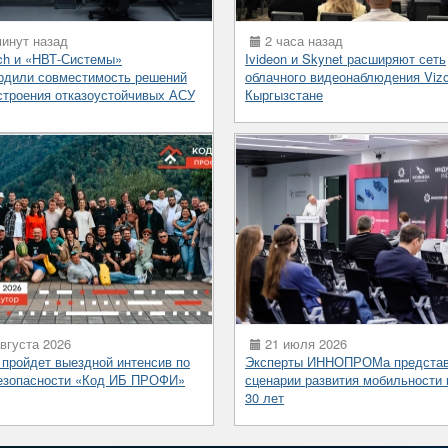
инут назад
2 часа назад
ch и «НВТ-Системы»
Ivideon и Skynet расширяют сеть
рдили совместимость решений
облачного видеонаблюдения Vizo
строения отказоустойчивых АСУ
Кыргызстане
вгуста 2026
21 июля 2026
 пройдет выездной интенсив по
Эксперты ИННОПРОМа предста
езопасности «Код ИБ ПРОФИ»
сценарии развития мобильности 
30 лет