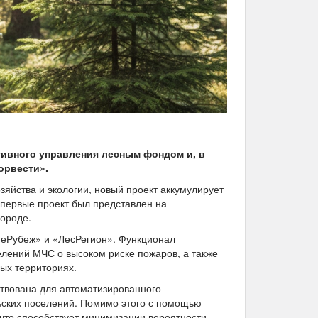
ивного управления лесным фондом и, в
орвести».
зяйства и экологии, новый проект аккумулирует
первые проект был представлен на
ороде.
неРубеж» и «ЛесРегион». Функционал
лений МЧС о высоком риске пожаров, а также
ых территориях.
твована для автоматизированного
ьских поселений. Помимо этого с помощью
что способствует минимизации вероятности