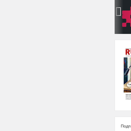
‹
Подп