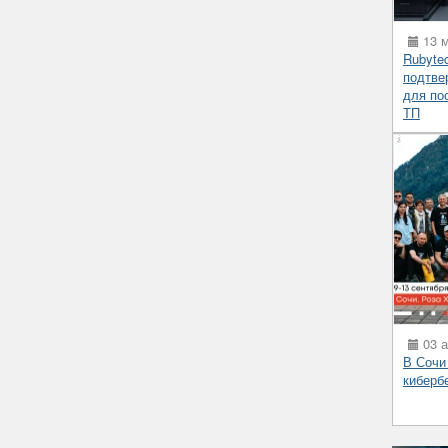
13 м
Rubyte
подтве
для по
ТП
03 а
В Сочи
киберб