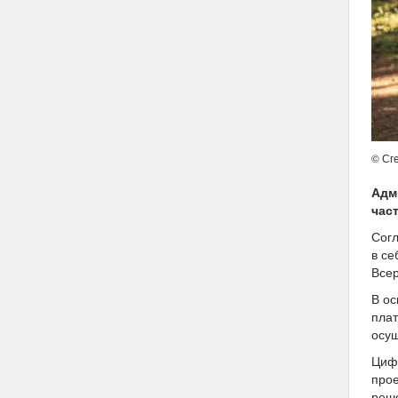
© Сг
Адм
час
Согл
в се
Все
В ос
плат
осущ
Цифр
прое
реше