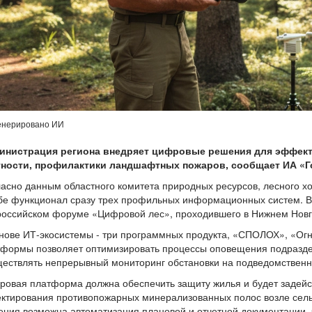
енерировано ИИ
инистрация региона внедряет цифровые решения для эффект
тности, профилактики ландшафтных пожаров, сообщает ИА «Г
асно данным областного комитета природных ресурсов, лесного хо
бе функционал сразу трех профильных информационных систем. В
российском форуме «Цифровой лес», проходившего в Нижнем Новг
нове ИТ-экосистемы - три программных продукта, «СПОЛОХ», «Ог
формы позволяет оптимизировать процессы оповещения подразде
ествлять непрерывный мониторинг обстановки на подведомственн
овая платформа должна обеспечить защиту жилья и будет задейс
ктирования противопожарных минерализованных полос возле сел
ния возможна автоматизация плановой и отчетной документации, 