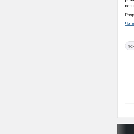
возн
Разр
Чит
по