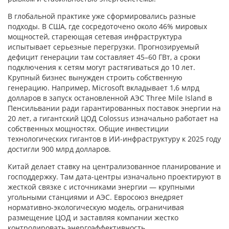
В глобальной практике уже сформировались разные
подходы. В США, где сосредоточено около 46% мировых
мощностей, стареющая сетевая инфраструктура
испытывает серьезные перегрузки. Прогнозируемый
дефицит генерации там составляет 45–60 ГВт, а сроки
подключения к сетям могут растягиваться до 10 лет.
Крупный бизнес вынужден строить собственную
генерацию. Например, Microsoft вкладывает 1,6 млрд
долларов в запуск остановленной АЭС Three Mile Island в
Пенсильвании ради гарантированных поставок энергии на
20 лет, а гигантский ЦОД Colossus изначально работает на
собственных мощностях. Общие инвестиции
технологических гигантов в ИИ-инфраструктуру к 2025 году
достигли 900 млрд долларов.
Китай делает ставку на централизованное планирование и
господдержку. Там дата-центры изначально проектируют в
жесткой связке с источниками энергии — крупными
угольными станциями и АЭС. Евросоюз внедряет
нормативно-экологическую модель, ограничивая
размещение ЦОД и заставляя компании жестко
контролировать энергоэффективность.