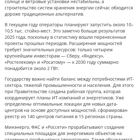
солнце и ветровые установки нестабильны, а
строительство систем хранения энергии сейчас обходится
дороже традиционных альтернатив.
В текущем году операторы планируют запустить около 10–
10,5 тыс. стойко-мест. Это заметно больше результатов
2025 года, поскольку в статистику вошли перенесенные
проекты прошлых периодов. Расширение мощностей
требует значительных ресурсов: только четырем
крупнейшим инвесторам — Сберу, «Яндексу»,
«Ростелекому» и «Росатому» — к 2030 году суммарно
понадобится около 2 ГВт.
Государству важно найти баланс между потребностями ИТ-
сектора, тяжелой промышленности и населения. Для этого
при Правительстве создана рабочая группа, которая
координирует планы ИТ-компаний и энергетиков. Уже
определены оптимальные локации для новых дата-
центров на основе доступных мощностей, сформирован
реестр из 140 центров питания в 15 регионах страны.
Минэнерго, ФАС и «Россети» прорабатывают создание
специальных площадок для энергоемких объектов на
удаленных профицитных территориях. Также обсуждается