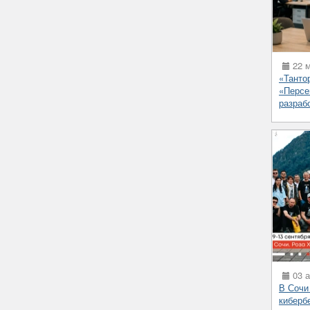
22 м
«Танто
«Персе
разраб
03 а
В Сочи
киберб