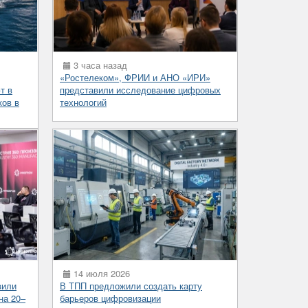
3 часа назад
«Ростелеком», ФРИИ и АНО «ИРИ»
т в
представили исследование цифровых
ков в
технологий
14 июля 2026
вили
В ТПП предложили создать карту
на 20–
барьеров цифровизации