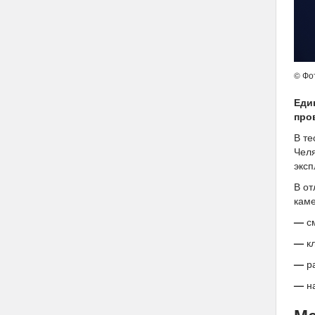
© Фот
Еди
про
В те
Челя
эксп
В от
каме
—
с
—
к
—
р
—
н
Ме