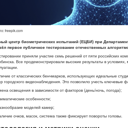
о: freepik.com
ный центр биометрических испытаний (ЕЦБИ) при Департаме
вёл первое публичное тестирование отечественных алгоритмо
стировании приняли участие семь решений от пяти российских ком
бинска. Все продемонстрировали высокие результаты в условиях,
луатации.
личие от классических бенчмарков, использующих идеальные сту
р городского видеонаблюдения. Это позволило учесть ключевые ф
мена освещения в зависимости от факторов (день/ночь, погода);
лиматические особенности;
азнообразие моделей камер;
аличие очков, масок, система также фиксирует повороты головы.
тодология и метрики оценки