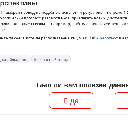
рспективы
 намерен проводить подобные испытания регулярно – не реже 1-2 
ологический прогресс разработчиков; привлекать новых участников
дики под новые вызовы — например, работу с низкокачественным
ных.
айте также:
Системы распознавания лиц VisionLabs
работают
в аэ
деонаблюдение
Безопасный город
Был ли вам полезен данн
Да