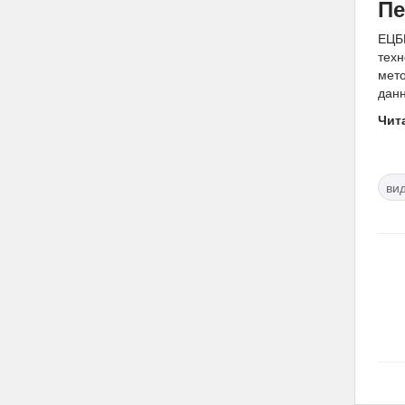
Пе
ЕЦБИ
техн
мето
дан
Чит
ви