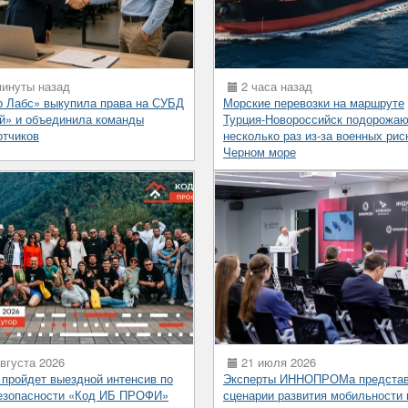
инуты назад
2 часа назад
р Лабс» выкупила права на СУБД
Морские перевозки на маршруте
й» и объединила команды
Турция-Новороссийск подорожаю
отчиков
несколько раз из-за военных рис
Черном море
вгуста 2026
21 июля 2026
 пройдет выездной интенсив по
Эксперты ИННОПРОМа предста
езопасности «Код ИБ ПРОФИ»
сценарии развития мобильности 