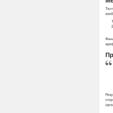
Тест
изоб
Фина
ариф
Пр
Резу
сто
орга