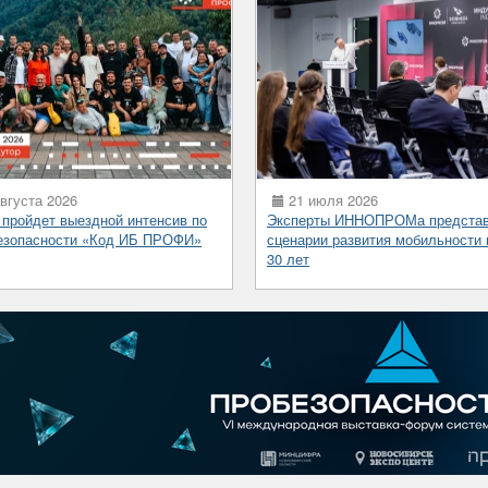
вгуста 2026
21 июля 2026
 пройдет выездной интенсив по
Эксперты ИННОПРОМа предста
езопасности «Код ИБ ПРОФИ»
сценарии развития мобильности 
30 лет