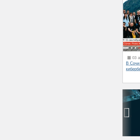
03 а
В Сочи
киберб
‹