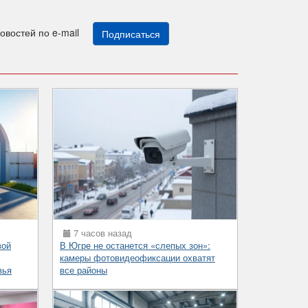
новостей по e-mail
Подписаться
7 часов назад
вой
В Югре не останется «слепых зон»:
камеры фотовидеофиксации охватят
вья
все районы