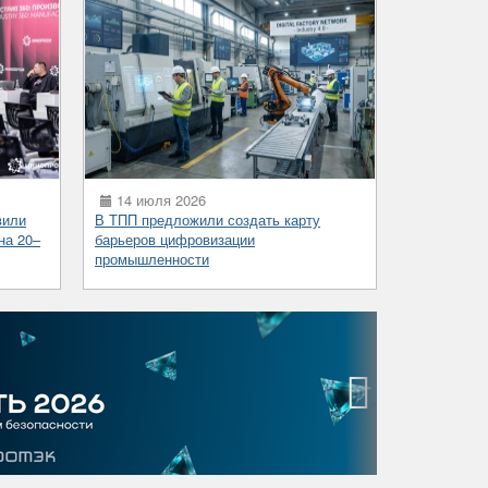
14 июля 2026
вили
В ТПП предложили создать карту
на 20–
барьеров цифровизации
промышленности
›