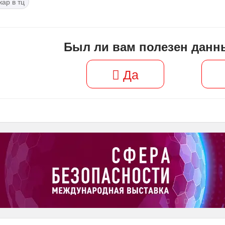
ар в тц
Был ли вам полезен данн
Да