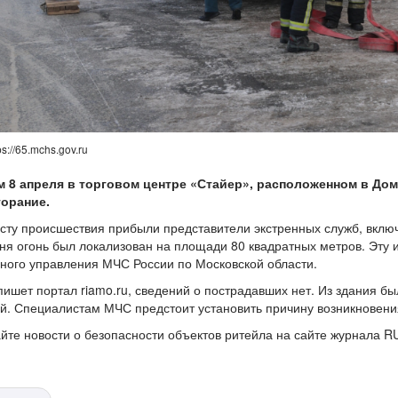
ps://65.mchs.gov.ru
м 8 апреля в торговом центре «Стайер», расположенном в До
горание.
сту происшествия прибыли представители экстренных служб, включ
ня огонь был локализован на площади 80 квадратных метров. Эт
ного управления МЧС России по Московской области.
пишет портал riamo.ru, сведений о пострадавших нет. Из здания б
й. Специалистам МЧС предстоит установить причину возникновени
йте новости о безопасности объектов ритейла на сайте журнала