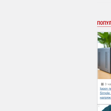
ПОПУ
3 ча
Ippon 
Simple
напряж