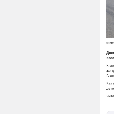
© htt
Дне
воз
К ме
же д
Глав
Как 
дете
Чита