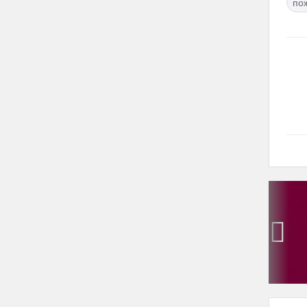
пож
‹