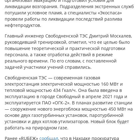
организовал эвакуацию и подготовил условия для
ликвидации возгорания. Подразделения экстренных служб
потушили условное пламя, а специалисты «Экоспаса»
провели работы по ликвидации последствий разлива
нефтепродуктов.
Главный инженер Свободненской ТЭС Дмитрий Москалев,
руководивший тренировкой, отметил, что ее целью было
повышение теоретической и практической подготовки
персонала, а также отработка действий в режиме
реального времени. По его словам, с поставленной
задачей участники учений справились.
Свободненская ТЭС — современная газовая
электростанция электрической мощностью 160 МВт и
тепловой мощностью 434 Гкал/ч. Она была введена в
эксплуатацию в городе Свободный в апреле 2021 года и
эксплуатируется ПАО «ОГК-2». В планах развитие станции
— сооружение нового энергоблока мощностью 450 МВт на
основе двух газотурбинных установок, паротурбинной
установки и двух котлов-утилизаторов. Новый блок будет
работать на природном газе.
Ранее «RUБЕЖ»
сообщал
, что в Находке прокуратура