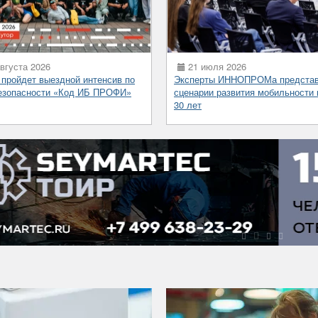
вгуста 2026
21 июля 2026
 пройдет выездной интенсив по
Эксперты ИННОПРОМа предста
езопасности «Код ИБ ПРОФИ»
сценарии развития мобильности 
30 лет