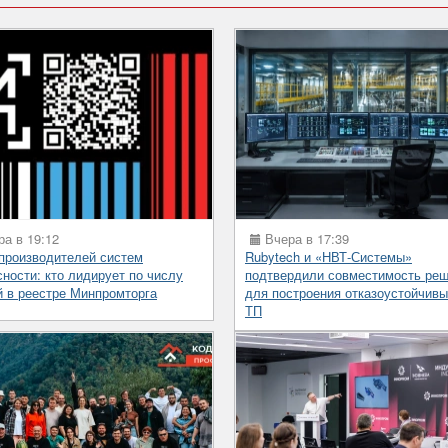
а в 19:12
Вчера в 17:39
 производителей систем
Rubytech и «НВТ-Системы»
сности: кто лидирует по числу
подтвердили совместимость ре
й в реестре Минпромторга
для построения отказоустойчив
ТП