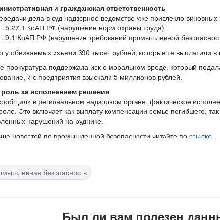
инистративная и гражданская ответственность
ередачи дела в суд надзорное ведомство уже привлекло виновных 
т. 5.27.1 КоАП РФ (нарушение норм охраны труда);
т. 9.1 КоАП РФ (нарушение требований промышленной безопасност
о у обвиняемых изъяли 390 тысяч рублей, которые те выплатили в
е прокуратура поддержала иск о моральном вреде, который подал
ование, и с предприятия взыскали 5 миллионов рублей.
троль за исполнением решения
сообщили в региональном надзорном органе, фактическое исполне
роле. Это включает как выплату компенсации семье погибшего, та
ленных нарушений на руднике.
ьше новостей по промышленной безопасности читайте по
ссылке
.
омышленная безопасность
Был ли вам полезен данн