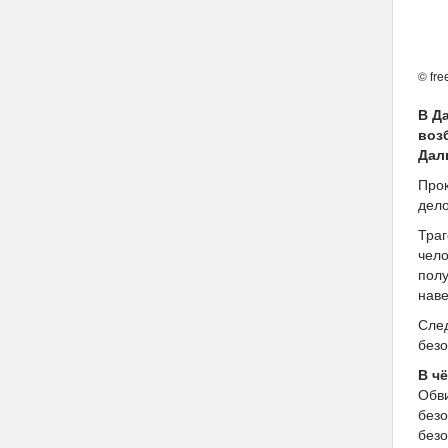
© fre
В Д
воз
Дал
Прок
дело
Траг
чело
полу
наве
След
безо
В ч
Обви
безо
безо