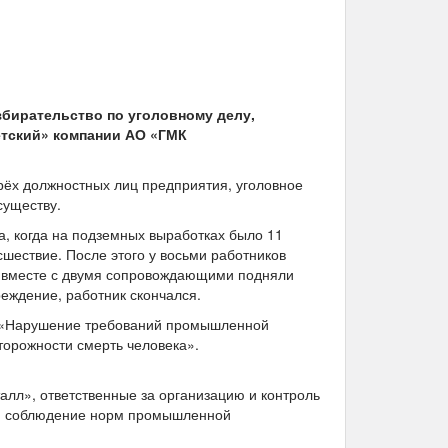
збирательство по уголовному делу,
етский» компании АО «ГМК
рёх должностных лиц предприятия, уголовное
существу.
а, когда на подземных выработках было 11
сшествие. После этого у восьми работников
а вместе с двумя сопровождающими подняли
еждение, работник скончался.
 — «Нарушение требований промышленной
торожности смерть человека».
лл», ответственные за организацию и контроль
или соблюдение норм промышленной