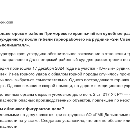
epik.com
альнегорском районе Приморского края начнётся судебное ра
буждённому после гибели горнорабочего на руднике «2-й Сов
ьполиметалл».
уратура края утвердила обвинительное заключение в отношении т
 направлено в Дальнегорский районный суд для рассмотрения по 
едия произошла 17 декабря 2024 года на участке «Южный» рудник
век. Из-за горного удара с обвалом горной породы случилось прои
чилось выбраться самостоятельно. Одного пострадавшего горняк
рх. Однако в машине скорой помощи, по дороге в медицинское учр
ственные органы открыли уголовное дело по ч. 2 ст. 217 УК РФ
пасности опасных производственных объектов, повлёкшее по неос
ём обвиняют фигурантов дела?
няемыми по делу являются три сотрудника АО «ГМК Дальполимета
пасности на участке. Следствие установило, что они не обеспеч
пасности.