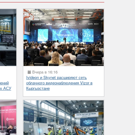
Вчера в 16:16
Ivideon и Skynet расширяют сеть
шений
облачного видеонаблюдения Vizor в
ых АСУ
Кыргызстане