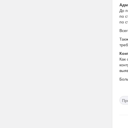
Адм
До п
по с
по с
Всег
Такж
треб
Кон
Как 
конт
выяв
Бол
Пр