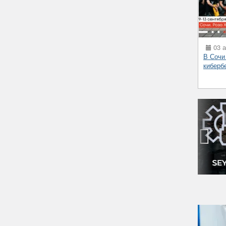
03 а
В Сочи
киберб
‹