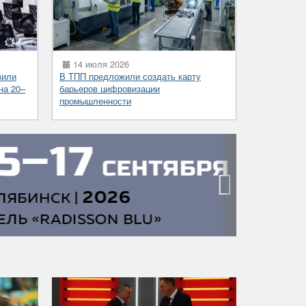
14 июля 2026
вили
В ТПП предложили создать карту
на 20–
барьеров цифровизации
промышленности
›