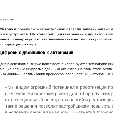
epick.com
026 году в российской строительной отрасли запланировано 
тем и устройств. Об этом сообщил генеральный директор ко
ьянов, подчеркнув, что автономные технологии станут логи
нсформации сектора.
цифровых двойников к автономии
дня в девелопменте уже повсеместно используются технологии 
ающие полные цифровые двойники объектов. На этом этапе активн
иза данных и оптимизации процессов, сообщает "Ъ". Автономные
«Мы видим огромный потенциал в роботизации пр
с ключевыми игроками рынка для отбора лучших 
их в специальный реестр технологий и реализаци
Такие решения позволят застройщикам повысить 
в условиях дефицита кадров», — отметил Лукьяно