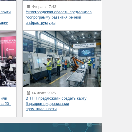
Вчера в 17:43
 почти
Нижегородская область предложила
е
госпрограмму развития речной
ации
инфраструктуры
14 июля 2026
вили
В ТПП предложили создать карту
на 20–
барьеров цифровизации
промышленности