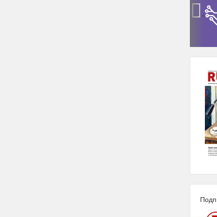
‹
Подп