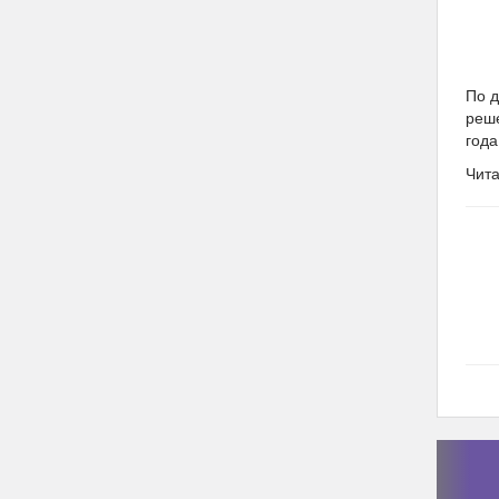
По 
реше
года
Чита