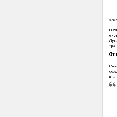
© fre
В 2
сис
Лук
тра
От 
Сего
созд
анал