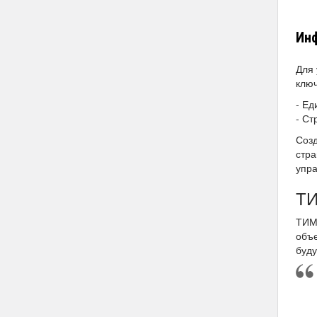
Инф
Для 
ключ
- Ед
- Ст
Созд
стра
упра
ТИ
ТИМ
объ
буду