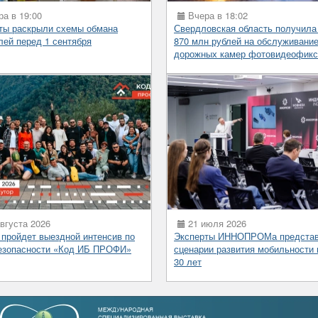
а в 19:00
Вчера в 18:02
ты раскрыли схемы обмана
Свердловская область получила
лей перед 1 сентября
870 млн рублей на обслуживани
дорожных камер фотовидеофикс
вгуста 2026
21 июля 2026
 пройдет выездной интенсив по
Эксперты ИННОПРОМа предста
езопасности «Код ИБ ПРОФИ»
сценарии развития мобильности 
30 лет