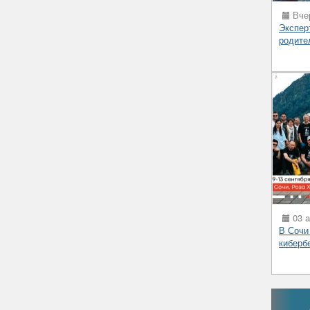
Вчер
Экспер
родите
03 а
В Сочи
киберб