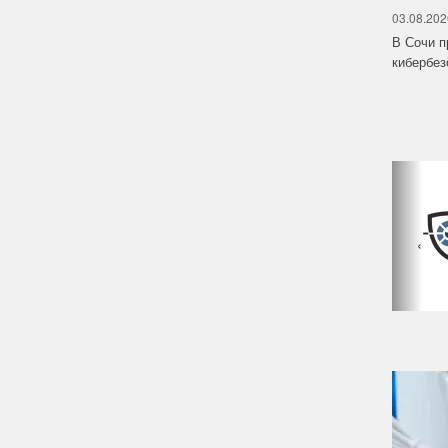
03.08.202
В Сочи п
кибербе
‹