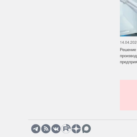
14.04.202
Решение 
производ
предприят