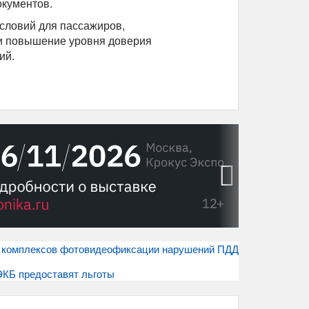
окументов.
словий для пассажиров,
 и повышение уровня доверия
ий.
›
 комплексов фотовидеофиксации нарушений ПДД
ЭКБ предоставят льготы