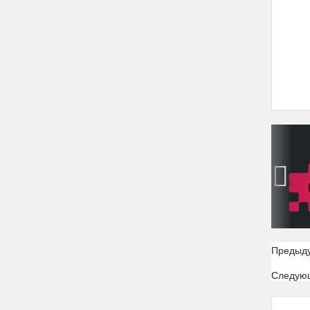
‹
Предыд
Следую