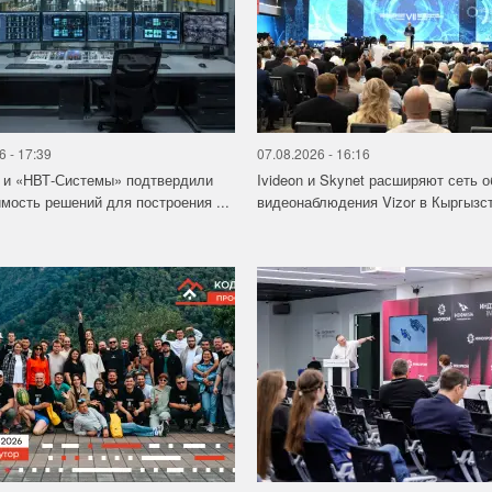
6 - 17:39
07.08.2026 - 16:16
 и «НВТ-Системы» подтвердили
Ivideon и Skynet расширяют сеть 
мость решений для построения ...
видеонаблюдения Vizor в Кыргызс