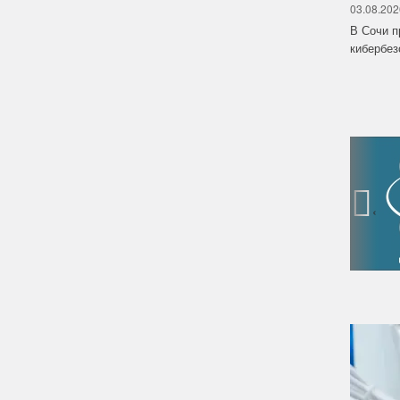
03.08.202
В Сочи п
кибербе
‹