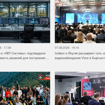
6 - 17:39
07.08.2026 - 16:16
 и «НВТ-Системы» подтвердили
Ivideon и Skynet расширяют сеть 
мость решений для построения ...
видеонаблюдения Vizor в Кыргызс