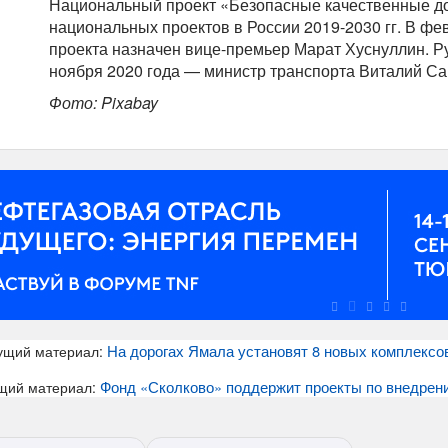
Национальный проект «Безопасные качественные до
национальных проектов в России 2019-2030 гг. В фе
проекта назначен вице-премьер Марат Хуснуллин. Р
ноября 2020 года — министр транспорта Виталий Са
Фото: Pixabay
На дорогах Ямала установят 8 новых комплексо
ущий материал:
Фонд «Сколково» поддержит проекты по внедрени
щий материал: