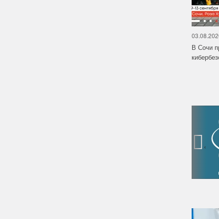
03.08.202
В Сочи п
кибербе
‹