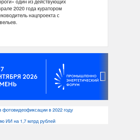
роги» один из действующих
врале 2020 года куратором
уководитель нацпроекта с
вельев.
›
в фотовидеофиксации в 2022 году
ю ИИ на 1,7 млрд рублей