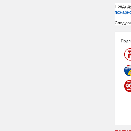
Предыд
пожарно
Следую
Подп