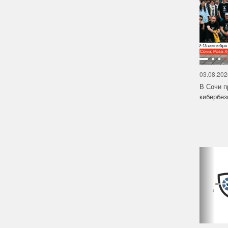
03.08.202
В Сочи п
кибербе
‹