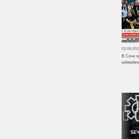
03.08.202
В Сочи п
кибербе
‹