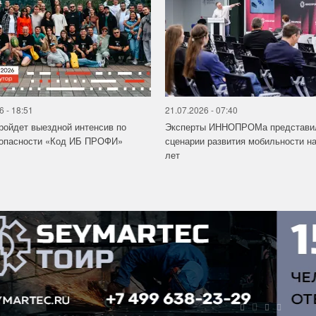
6 - 18:51
21.07.2026 - 07:40
ройдет выездной интенсив по
Эксперты ИННОПРОМа представи
зопасности «Код ИБ ПРОФИ»
сценарии развития мобильности на
лет