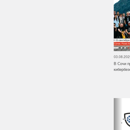
03.08.202
В Сочи п
кибербе
‹