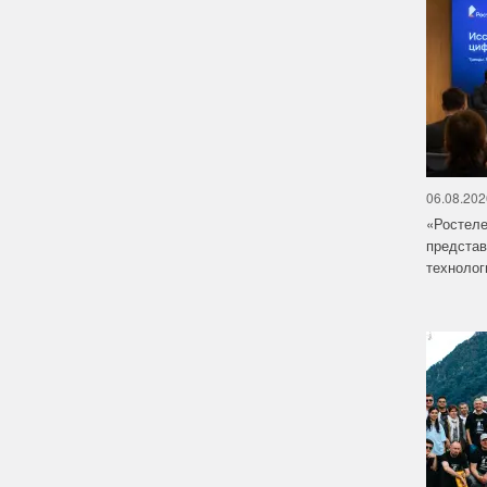
06.08.202
«Ростел
предста
технолог