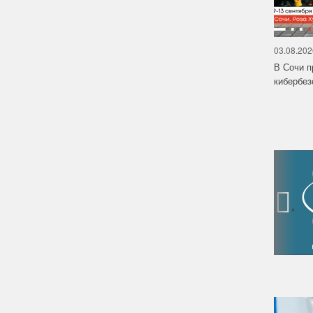
03.08.202
В Сочи п
кибербе
‹