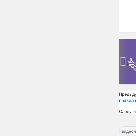
‹
Предыд
правил 
Следую
видео