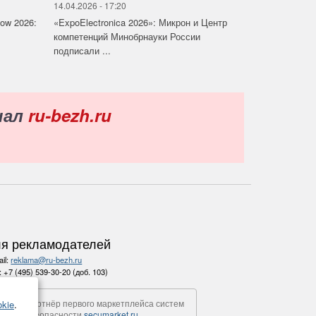
14.04.2026 - 17:20
how 2026:
«ExpoElectronica 2026»: Микрон и Центр
компетенций Минобрнауки России
подписали ...
нал
ru-bezh.ru
я рекламодателей
il:
reklama@ru-bezh.ru
.:
+7 (495) 539-30-20 (доб. 103)
Партнёр первого маркетплейса систем
kie
.
безопасности
secumarket.ru