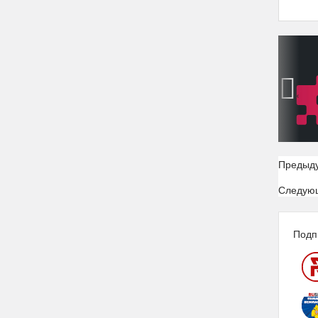
‹
Предыд
Следую
Подп