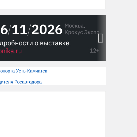
›
ропорта Усть-Камчатск
дителя Росавтодора