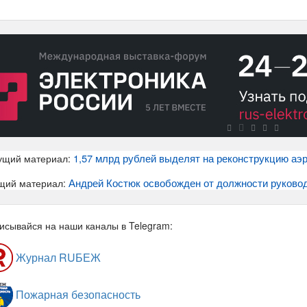
1,57 млрд рублей выделят на реконструкцию аэ
ущий материал:
Андрей Костюк освобожден от должности руково
щий материал:
исывайся на наши каналы в Telegram:
Журнал RUБЕЖ
Пожарная безопасность