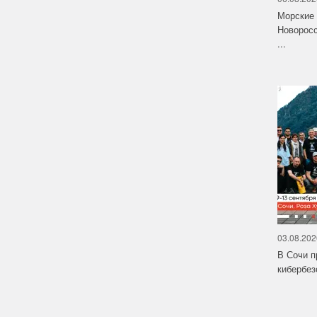
Морские 
Новоросс
...
03.08.202
В Сочи п
кибербе