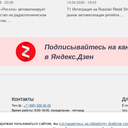
6 - 20:26
14.04.2026 - 18:03
«Росэла» автоматизирует
Т1 Интеграция на Russian Retail S
ство на радиотехническом
рынок автоматизации ритейла ...
ии ...
Подписывайтесь на ка
в Яндекс.Дзен
Контакты
Дл
Тел./ф.:
+7 (495) 539-30-20
E-ma
Время работы:
9:00-18:00, понедельник - пятница
тел
E-mail:
info@ru-bezh.ru
должая пользоваться сайтом, вы
соглашаетесь на обработку файлов coo
Политика конфиденциальности