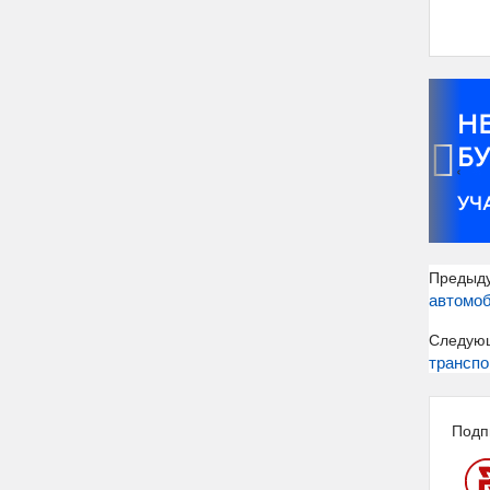
‹
Предыд
автомоб
Следую
транспо
Подп