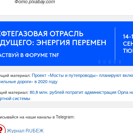
Фото pixabay.com
Проект «Мосты и путепроводы» планируют вклю
ущий материал:
ильные дороги» в 2020 году
80,8 млн. рублей потратит администрация Орла н
щий материал:
ртной системы
исывайся на наши каналы в Telegram:
Журнал RUБЕЖ