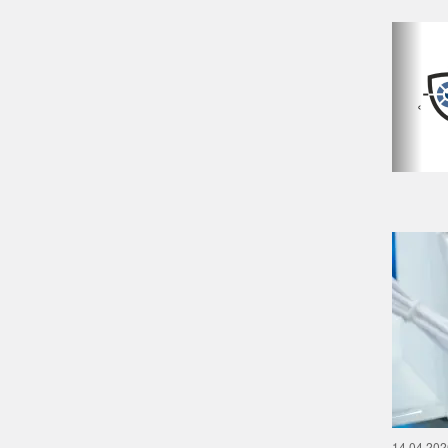
‹
14.04.202