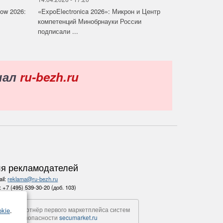
how 2026:
«ExpoElectronica 2026»: Микрон и Центр
компетенций Минобрнауки России
подписали ...
нал
ru-bezh.ru
я рекламодателей
il:
reklama@ru-bezh.ru
.:
+7 (495) 539-30-20 (доб. 103)
Партнёр первого маркетплейса систем
kie
.
безопасности
secumarket.ru