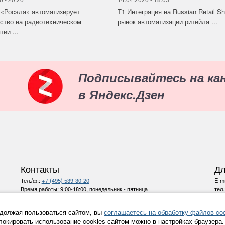
«Росэла» автоматизирует
Т1 Интеграция на Russian Retail S
ство на радиотехническом
рынок автоматизации ритейла ...
ии ...
Подписывайтесь на ка
в Яндекс.Дзен
Контакты
Дл
Тел./ф.:
+7 (495) 539-30-20
E-ma
Время работы:
9:00-18:00, понедельник - пятница
тел
E-mail:
info@ru-bezh.ru
должая пользоваться сайтом, вы
соглашаетесь на обработку файлов coo
Политика конфиденциальности
локировать использование cookies сайтом можно в настройках браузера.