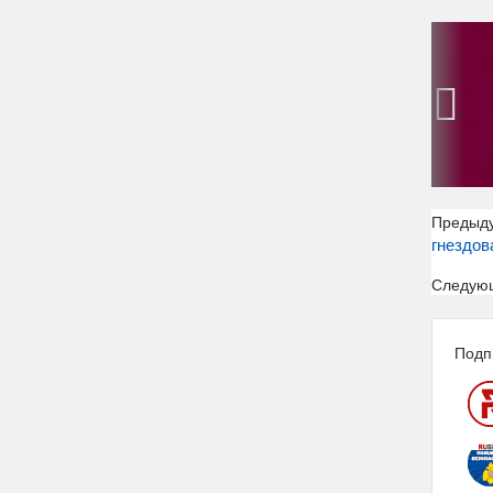
‹
Предыд
гнездов
Следую
Подп