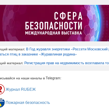
В Год журавля энергетики «Россети Московский
ущий материал:
аться птиц в заказнике «Журавлиная родина»
Регистрация прав на недвижимость возглавила т
щий материал:
исывайся на наши каналы в Telegram:
Журнал RUБЕЖ
Пожарная безопасность