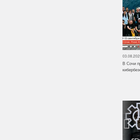
03.08.202
В Сочи п
кибербе
‹