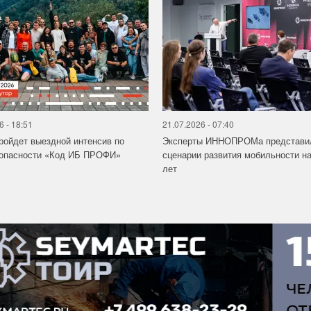
6 - 18:51
21.07.2026 - 07:40
ройдет выездной интенсив по
Эксперты ИННОПРОМа представи
зопасности «Код ИБ ПРОФИ»
сценарии развития мобильности на
лет