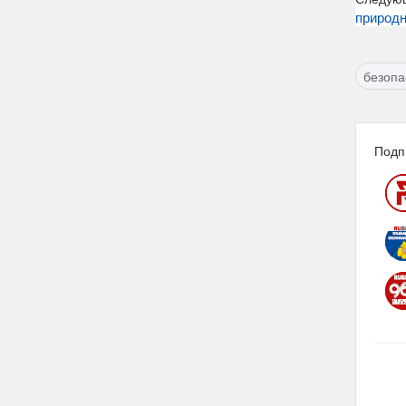
природн
безопа
Подп