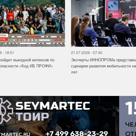
6 - 18:51
21.07.2026 - 07:40
ройдет выездной интенсив по
Эксперты ИННОПРОМа представи
зопасности «Код ИБ ПРОФИ»
сценарии развития мобильности на
лет