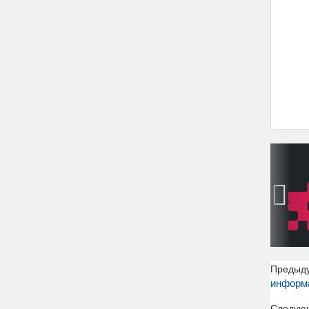
‹
Предыд
информ
Следую