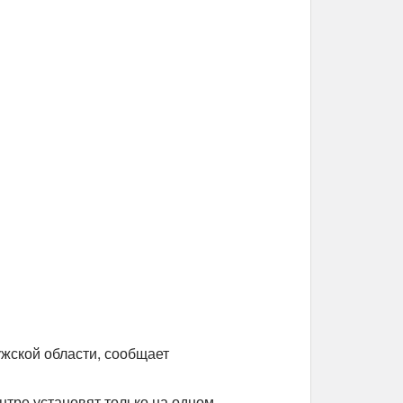
жской области, сообщает
нтре установят только на одном