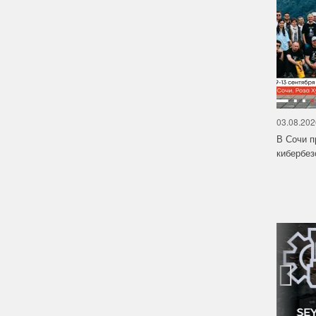
03.08.202
В Сочи п
кибербе
‹