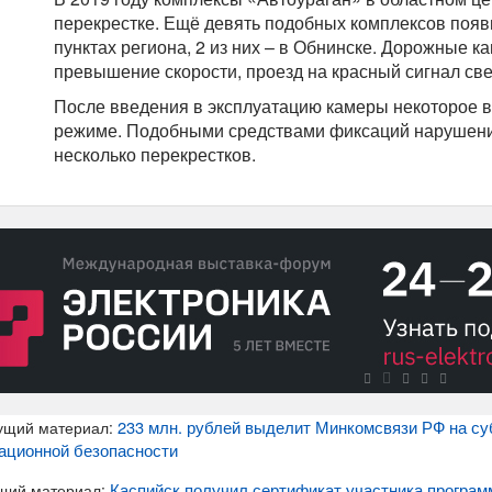
перекрестке. Ещё девять подобных комплексов появ
пунктах региона, 2 из них – в Обнинске. Дорожные 
превышение скорости, проезд на красный сигнал све
После введения в эксплуатацию камеры некоторое в
режиме. Подобными средствами фиксаций нарушений
несколько перекрестков.
233 млн. рублей выделит Минкомсвязи РФ на су
ущий материал:
ационной безопасности
Каспийск получил сертификат участника програ
щий материал: