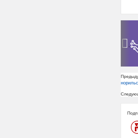
‹
Предыд
норильс
Следую
Подп