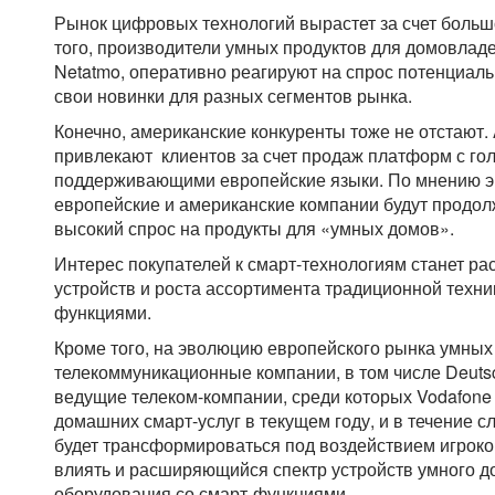
Рынок цифровых технологий вырастет за счет больш
того, производители умных продуктов для домовладени
Netatmo, оперативно реагируют на спрос потенциал
свои новинки для разных сегментов рынка.
Конечно, американские конкуренты тоже не отстают. 
привлекают клиентов за счет продаж платформ с г
поддерживающими европейские языки. По мнению э
европейские и американские компании будут продо
высокий спрос на продукты для «умных домов».
Интерес покупателей к смарт-технологиям станет ра
устройств и роста ассортимента традиционной техн
функциями.
Кроме того, на эволюцию европейского рынка умных
телекоммуникационные компании, в том числе Deuts
ведущие телеком-компании, среди которых Vodafone 
домашних смарт-услуг в текущем году, и в течение с
будет трансформироваться под воздействием игроков
влиять и расширяющийся спектр устройств умного д
оборудования со смарт-функциями.