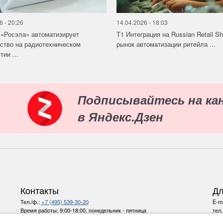
6 - 20:26
14.04.2026 - 18:03
«Росэла» автоматизирует
Т1 Интеграция на Russian Retail S
ство на радиотехническом
рынок автоматизации ритейла ...
ии ...
Подписывайтесь на ка
в Яндекс.Дзен
Контакты
Дл
Тел./ф.:
+7 (495) 539-30-20
E-ma
Время работы:
9:00-18:00, понедельник - пятница
тел
E-mail:
info@ru-bezh.ru