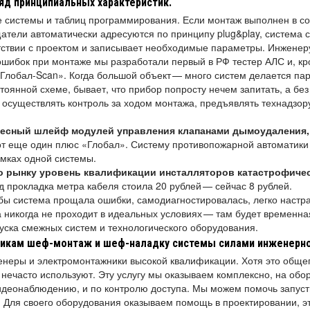
яд принципиальных характеристик.
 системы и таблиц программирования. Если монтаж выполнен в соо
атели автоматически адресуются по принципу plug&play, система с
тствии с проектом и записывает необходимые параметры. Инженер
ошибок при монтаже мы разработали первый в РФ тестер АЛС и, кро
Глобал-Scan». Когда большой объект — много систем делается пар
тоянной схеме, бывает, что прибор попросту нечем запитать, а без
ет осуществлять контроль за ходом монтажа, предъявлять технадзо
ресный шлейф модулей управления клапанами дымоудаления
от еще один плюс «Глобал». Систему противопожарной автоматики 
амках одной системы.
о рынку уровень квалификации инсталляторов катастрофиче
д прокладка метра кабеля стоила 20 рублей — сейчас 8 рублей.
бы система прощала ошибки, самодиагностировалась, легко настра
 никогда не проходит в идеальных условиях — там будет временна
уска смежных систем и технологического оборудования.
чикам шеф-монтаж и шеф-наладку системы силами инженерн
енеры и электромонтажники высокой квалификации. Хотя это обще
нечасто используют. Эту услугу мы оказываем комплексно, на обо
идеонаблюдению, и по контролю доступа. Мы можем помочь запуст
. Для своего оборудования оказываем помощь в проектировании, э