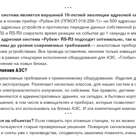
* * *
я система является вершиной 10-летней эволюции адресной с
 в основе прибор «Рубеж-2А (ППКОП 019-256-1)» на 500 адресных 
 адресных устройств и протоколах передачи данных собственной 
2 и RS-R3 сократило время реакции на событие до 1 секунды и ме
адресная система «Рубеж» RS-R3 подходит оптимально, так к
темы до уровня современных требований
— аналоговые прибо
ми устройствами. Все провода оставляем, меняем только извещат
Это в рамках спецсерии исполнения оборудования для АЭС. «Глобал
нение на новых блоках.
лнения АЭС?
нормативные требования к применяемому оборудованию. Изделия 
 эксплуатации. Различают несколько классов, для наших систем в 
и электромагнитного излучения, по сейсмике. Как правило, датчи
еняются в административных зданиях, на складах, в бытовых корпу
шения, в том числе в извещателях и приборах, которые позволяют
ожность его использовать на блоках АЭС. И эта компетенция компа
* * *
ся на объектах?
Если говорить про атомные станции, то их можно
используются старые проверенные решения. Пожарную сигнализацию
и сняты уже с производства, сподвигнуть заказчика поменять очень