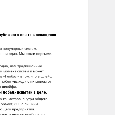
арубежного опыта в оснащении
з популярных систем,
ен ни один. Мы стали первыми.
годна, чем традиционные
ый момент систем и может
ь «Глобал» в том, что в шлейф
 табло «выход» с питанием от
ия шлейфа.
«Глобал» испытан в деле.
ч кв. метров, внутри общего
 объект, 300 с лишним
ующего предприятия.
о-контрольного прибора до