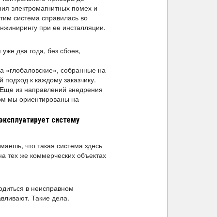
ния электромагнитных помех и
этим система справилась во
инжинирингу при ее инсталляции.
уже два года, без сбоев,
а «глобаловские», собранные на
 подход к каждому заказчику.
. Еще из направлений внедрения
лом мы ориентированы на
эксплуатирует систему
маешь, что такая система здесь
на тех же коммерческих объектах
одиться в неисправном
авливают. Такие дела.