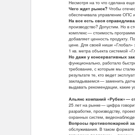
Несмотря на то что сделана еще
Чего ждет рынок?
Чтобы отечес
обеспечивала управление ОПС и
На все есть своя справедлива
производство? Допустим. Но в ст
комплекс — стоимость программн
добавляет ценность продукту. П
цене. Для своей ниши «Глобал»
1 кв. метра объекта системой «
Но даже у консервативных зак
функционально, работало быстро
требование, с которым мы сталк
результате те, кто ведет экспл
закладываемся — заменить датчи
выдавать рекомендации, какие у
Альянс компаний «Рубеж»
— с
25 лет на рынке — цифра говори
разработке, производству, прое
охранных систем, видеонаблюден
Вопросы противопожарной за
обслуживания. В таком формате 