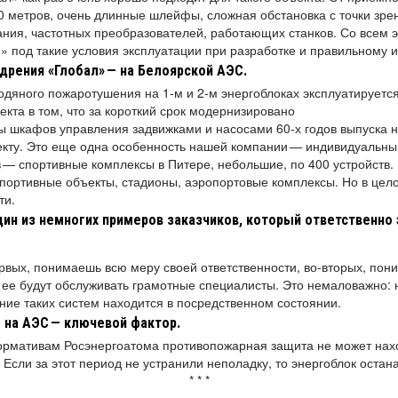
0 метров, очень длинные шлейфы, сложная обстановка с точки зре
ания, частотных преобразователей, работающих станков. Со всем 
» под такие условия эксплуатации при разработке и правильному 
дрения «Глобал»
— на Белоярской АЭС.
дяного пожаротушения на 1-м и 2-м энергоблоках эксплуатируется 
екта в том, что за короткий срок модернизировано
 шкафов управления задвижками и насосами 60-х годов выпуска н
кту. Это еще одна особенность нашей компании — индивидуальный
в — спортивные комплексы в Питере, небольшие, по 400 устройств
спортивные объекты, стадионы, аэропортовые комплексы. Но в це
ти.
дин из немногих примеров заказчиков, который ответственно 
рвых, понимаешь всю меру своей ответственности, во-вторых, пони
и ее будут обслуживать грамотные специалисты. Это немаловажно: 
ние таких систем находится в посредственном состоянии.
 на АЭС
— ключевой фактор.
нормативам Росэнергоатома противопожарная защита не может нах
 Если за этот период не устранили неполадку, то энергоблок остан
* * *