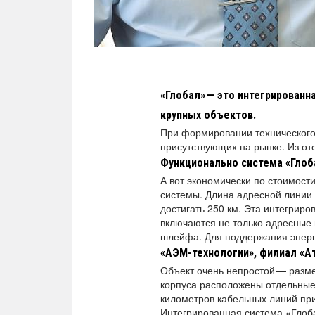
«Глобал» — это интегрированн
крупных объектов.
При формировании технического
присутствующих на рынке. Из от
Функционально система «Глоб
А вот экономически по стоимост
системы. Длина адресной линии 
достигать 250 км. Эта интегрир
включаются не только адресные 
шлейфа. Для поддержания энерг
«АЭМ-технологии», филиал «А
Объект очень непростой — размер
корпуса расположены отдельные
километров кабельных линий при
Интегрированная система «Глоба