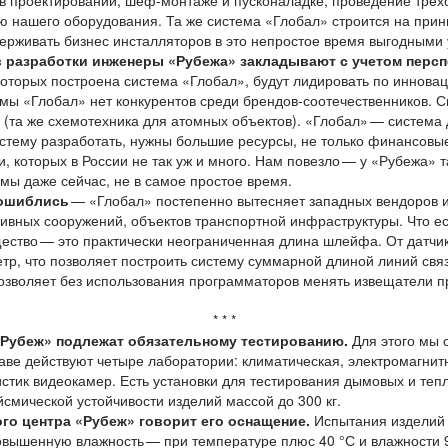
 проектировании, шеф-монтаже и пусконаладке, проведение трехст
ю нашего оборудования. Та же система «Глобал» строится на при
рживать бизнес инсталляторов в это непростое время выгодными 
 разработки инженеры «Рубежа» закладывают с учетом персп
которых построена система «Глобал», будут лидировать по иннова
емы «Глобал» нет конкурентов среди брендов-соотечественников. С
(та же схемотехника для атомных объектов). «Глобал» — система 
систему разработать, нужны большие ресурсы, не только финансовы
 которых в России не так уж и много. Нам повезло — у «Рубежа» т
емы даже сейчас, не в самое простое время.
 ошиблись
— «Глобал» постепенно вытесняет западных вендоров 
ивных сооружений, объектов транспортной инфраструктуры. Что ест
ество — это практически неограниченная длина шлейфа. От датчик
тр, что позволяет построить систему суммарной длиной линий свя
позволяет без использования программаторов менять извещатели п
* * *
«Рубеж» подлежат обязательному тестированию.
Для этого мы 
таве действуют четыре лаборатории: климатическая, электромагнит
стик видеокамер. Есть установки для тестирования дымовых и теп
йсмической устойчивости изделий массой до 300 кг.
го центра «Рубеж» говорит его оснащение.
Испытания изделий 
повышенную влажность — при температуре плюс 40 °С и влажности 9