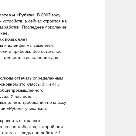
истемы «Рубеж».
В 2007 году
устройств, а сейчас строится на
разработки. Последнее поколение
нее.
ак позволяет
ры и шлейфы мы заменяем
ели и приборы. Все остальное
» тоже есть в исполнении для
должны отвечать определенным
основном это классы 3Н и 4Н,
ки общепромышленного
сах. У нас есть
 выполнять требования по классу
нии «Рубеж» уникальна.
 сравнить с отраслью
 на энергоблоках, которой они
 тяжело — ведь она работает!