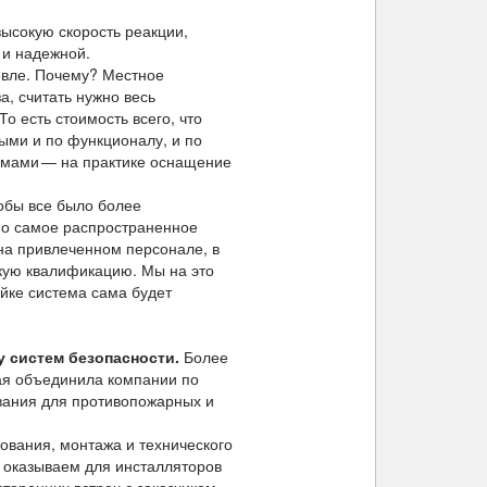
ысокую скорость реакции,
 и надежной.
евле. Почему? Местное
а, считать нужно весь
о есть стоимость всего, что
ыми и по функционалу, и по
емами — на практике оснащение
тобы все было более
Но самое распространенное
 на привлеченном персонале, в
окую квалификацию. Мы на это
йке система сама будет
у систем безопасности.
Более
рая объединила компании по
ования для противопожарных и
ования, монтажа и технического
ы оказываем для инсталляторов