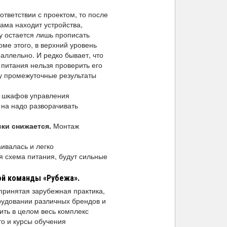
тветствии с проектом, то после
ама находит устройства,
у остается лишь прописать
ме этого, в верхний уровень
аллельно. И редко бывает, что
 питания нельзя проверить его
ру промежуточные результаты
,
шкафов управления
на надо разворачивать
ски снижается.
Монтаж
ивалась и легко
я схема питания, будут сильные
ой команды «Рубежа».
принятая зарубежная практика,
рудовании различных брендов и
ить в целом весь комплекс
то и курсы обучения