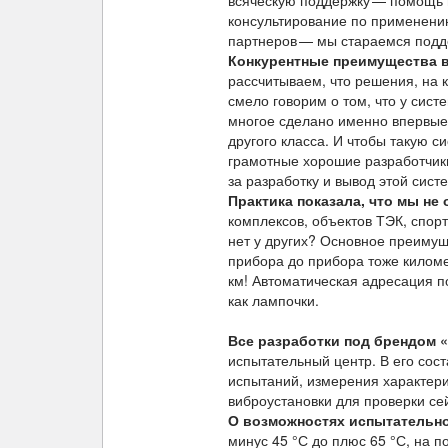
всяческую поддержку — помощь в
консультирование по применени
партнеров — мы стараемся подде
Конкурентные преимущества в
рассчитываем, что решения, на 
смело говорим о том, что у сист
многое сделано именно впервые 
другого класса. И чтобы такую 
грамотные хорошие разработчики,
за разработку и вывод этой сист
Практика показала, что мы не
комплексов, объектов ТЭК, спорт
нет у других? Основное преимущ
прибора до прибора тоже киломе
км! Автоматическая адресация 
как лампочки.
Все разработки под брендом 
испытательный центр. В его сос
испытаний, измерения характери
виброустановки для проверки се
О возможностях испытательно
минус 45 °С до плюс 65 °С, на 