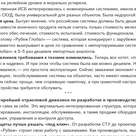
 на релейном уровне и морально устарела.
твенная ИСБ интегрировалась с инженерными системами, имела в
 СКУД, была универсальной для разных объектов. Была недорогой
я цена.
Бытует мнение, что российские системы должны быть деш
оимости конечного продукта нельзя считать только стоимость желез
ого обес-печения, стоимость испытаний, стоимость функционала. Т
оэтому «Рубеж Глобал» — система, которая конкурирует с зарубежн
 заметно выигрывает в цене по сравнению с импортируемыми сист
Глобал» в 3–5 раз дешевле импортных аналогов.
азчиков требования к технике изменились.
Теперь все хотят, ч
 и надежно. И при этом чтобы система была как можно дешевле. 
иваемся, — это простота эксплуатации. Сейчас заказчики экономят
уатацию, техобслуживание системы на объектах, часто имеют невыс
к сейчас проще, чем сгоревшую лампочку, а при грамотной настро
стройства требуется обслужить.
* * *
тарейший отраслевой дивизион по разработке и производств
т сама за себя. Это вертикально-интегрированная структура, кото
ктированию, инсталляции, обслуживанию, а также продаже оборуд
ия, управления и контроля доступа.
щиты лучше решать «под ключ».
От разработки СТУ до проектир
«Рубеж» строит свою работу с заказчиками. Как производитель, м