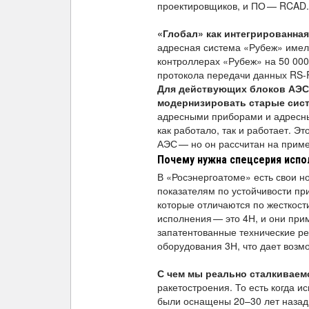
проектировщиков, и ПО — RCAD.
«Глобал» как интегрированна
адресная система «Рубеж» имела
контроллерах «Рубеж» на 50 000
протокола передачи данных RS-R
Для действующих блоков АЭС 
модернизировать старые сис
адресными приборами и адресны
как работало, так и работает. 
АЭС — но он рассчитан на приме
Почему нужна спецсерия испо
В «Росэнергоатоме» есть свои 
показателям по устойчивости при
которые отличаются по жесткост
исполнения — это 4Н, и они прим
запатентованные технические ре
оборудования 3Н, что дает возм
С чем мы реально сталкиваем
ракетостроения. То есть когда 
были оснащены 20–30 лет назад 