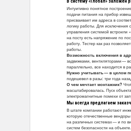
В систему «Глобал» заложен р
Интуитивно понятное построение
подачи питания на прибор извещ
присваивает им адреса в соотве
логику работы. Для исключения 
управления системой встроили «
на посту есть напряжение по пос
работу. Тестер как раз позволя
работы.
Возможность включения в ад
задвижками, вентиляторами — в
параллельно, все находится в р
Нужно учитывать
— в целом п
подешевел в разы: три года наза
О чем мечтает монтажник?
Что
масштабировалась. Пуск объекта
электромагнитные помехи от зап
Мы всегда предлагаем заказ
В штате компании работают инж
которую отечественные вендоры 
на различных системах — и по в
систем безопасности на объекте