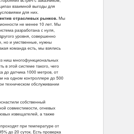
оронних встреч с заказчиком,
нципах взаимной выгоды для
условиями для них.
ектив отраслевых рынков.
Мы
ционности не менее 10 лет. Мы
истема разработана с нуля,
другого уровня, совершенно
е, но и умственные, нужны
акая команда есть, мы взялись
из ниш многофункциональных
ь в этой системе такого, чего
а до датчика 1000 метров, от
зи на одном контроллере до 500
ри техническом обслуживании
оснастили собственный
ной совместимости, огневых
ловых извещателей, а также
проходят при температуре от
5% до 20 суток. Есть проверка