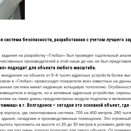
ая система безопасности, разработанная с учетом лучшего з
 задания на разработку «Глобал» был проведен тщательный анали
ечественных производителей в этой нише до нас не был представл
ал» подходит для объекта любого масштаба.
и внедрения на объекте от 5–6 тысяч адресных устройств более вы
связи в «Глобал» превосходит показатели всех известных на данн
ованная система имеет надежную кольцевую топологию. Особенност
извещатели и модули, но и активные адресные устройства: сирены,
етики на такие длины предусмотрены модули подпитки и ветвлен
томмаш» в г. Волгодонск
— сегодня это основной объект, где 
 корпуса, где смонтирована система, 700 на 400 метров, 280 тыся
 здания, складские и производственные помещения. Это огромный
шлось проложить на высоте от 20 до 30 метров в условиях действ
л» как раз очень хорошо подходит для такого объекта. От приемн