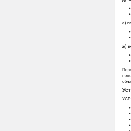
е) 
ж) п
Пере
непо
обла
Ус
УСР