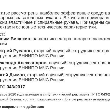
татье рассмотрены наиболее эффективные средства 
арных спасательных рукавов. В качестве примера 
сии эластичные и спиральные рукава. Приведены 
ектах и основные технические характеристики.
ст:
, начальник сектора пожарно-спаса
ксим Вищекин
сии
, старший научный сотрудник сектор
итрий Русанов
оружения ВНИИПО МЧС России
, научный сотрудник сектора 
ександр Александров
оружения ВНИИПО МЧС России
, старший научный сотрудник сектора п
ргей Дымов
оружения ВНИИПО МЧС России
ТС 043/2017
варе 2020 года вступает в силу технический регламент ТР ТС 043
рной безопасности и пожаротушения». В этом регламенте приведе
по направлению действия: