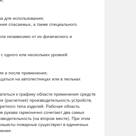
ва для использования;
ения спасаемых, а также специального
ла независимо от их физического и
 с одного или нескольких уровней
ия и после применения;
щаться на автолестницах или в люльках
титься к графику области применения средств
яя (расчетная) производительность устройств,
кретного типа изделий. Рабочая область
ые рукава гармонично сочетают два самых
зводительность (на втором месте). При этом
парашюты пожарные существуют в единичных
нения.