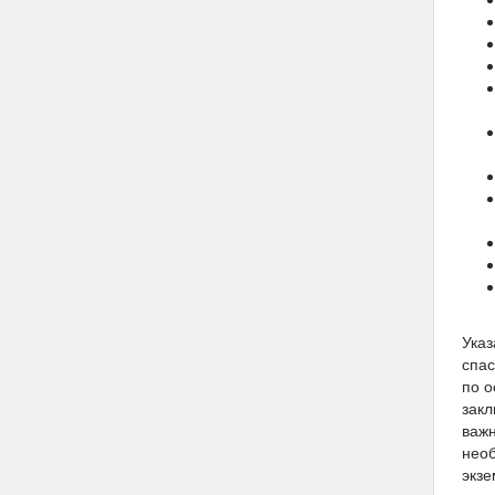
Указ
спас
по о
закл
важн
необ
экзе