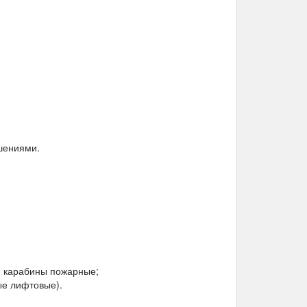
шениями.
, карабины пожарные;
ые лифтовые).