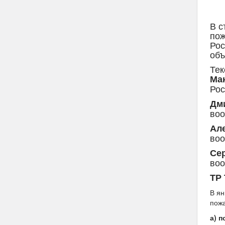
В с
пож
Рос
объ
Тек
Ма
Рос
Дм
во
Ал
во
Се
во
ТР 
В ян
пожа
а) 