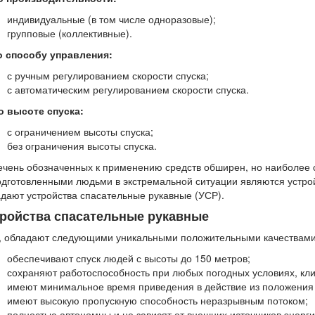
индивидуальные (в том числе одноразовые);
групповые (коллективные).
по способу управления:
с ручным регулированием скорости спуска;
с автоматическим регулированием скорости спуска.
о высоте спуска:
с ограничением высоты спуска;
без ограничения высоты спуска.
чень обозначенных к применению средств обширен, но наиболее 
дготовленными людьми в экстремальной ситуации являются устро
дают устройства спасательные рукавные (УСР).
тройства спасательные рукавные
, обладают следующими уникальными положительными качествами
обеспечивают спуск людей с высоты до 150 метров;
сохраняют работоспособность при любых погодных условиях, клим
имеют минимальное время приведения в действие из положения
имеют высокую пропускную способность неразрывным потоком;
полностью автономны и не зависят от внешних источников энерги