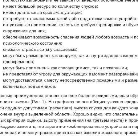
имеют большой ресурс по количеству спусков;
имеют длительный срок эксплуатации;
не требуют от спасаемых какой-либо подготовки самого устройст
интуитивны в применении, то есть не требуют тренировки и обуч
снаряжения для них;
обеспечивают возможность спасения людей любого возраста и по
психологического состояния;
снижают страх высоты у спасаемых;
могут быть размещены как снаружи, так и внутри здания с входом
одновременно;
могут быть применены как спасающимися, так и пожарными;
не представляют угрозу для окружающих в момент разворачиван
могут доставляться к месту непосредственно пожарными и разме
коленчатых подъемников.
анные преимущества становятся еще более очевидными, если обра
ения с высоты (Рис. 1). На графиках по оси абсцисс указана средн
си ординат допустимая (расчетная) высота спуска для каждого кон
ючена внутри выделенной области. Хорошо видно, что спасательн
ых критерия оценки, высоту применения (на третьем месте) и прои
ходимо заметить, что агрегатно-комбинированные устройства и 
мплярах и не могут рассматриваться как изделия массового приме