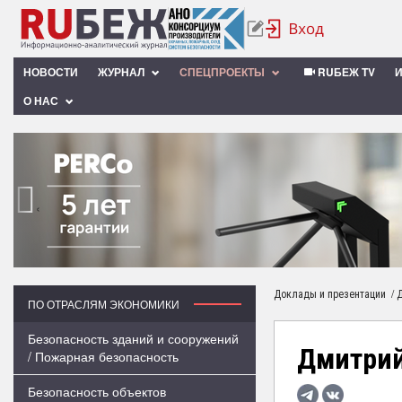
НОВОСТИ
ЖУРНАЛ
СПЕЦПРОЕКТЫ
RUБЕЖ TV
О НАС
‹
/
Доклады и презентации
Д
ПО ОТРАСЛЯМ ЭКОНОМИКИ
Безопасность зданий и сооружений
Дмитрий
/ Пожарная безопасность
Безопасность объектов