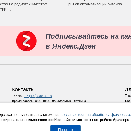
ство на радиотехническом
рынок автоматизации ритейла ...
ии ...
Подписывайтесь на ка
в Яндекс.Дзен
Контакты
Дл
Тел./ф.:
+7 (495) 539-30-20
E-ma
Время работы:
9:00-18:00, понедельник - пятница
тел
E-mail:
info@ru-bezh.ru
должая пользоваться сайтом, вы
соглашаетесь на обработку файлов coo
Политика конфиденциальности
локировать использование cookies сайтом можно в настройках браузера.
Все права на материалы и новости, опубликованные на сайте
ru-bezh.ru (lifestyle -
журнал про безопасность
) охраняются
Понятно