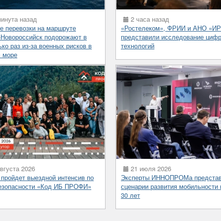
инута назад
2 часа назад
е перевозки на маршруте
«Ростелеком», ФРИИ и АНО «И
-Новороссийск подорожают в
представили исследование циф
ко раз из-за военных рисков в
технологий
 море
вгуста 2026
21 июля 2026
 пройдет выездной интенсив по
Эксперты ИННОПРОМа предста
езопасности «Код ИБ ПРОФИ»
сценарии развития мобильности 
30 лет