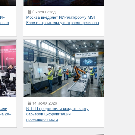
2 часа назад
РИ»
Москва внедряет ИИ-платформу MSI
ровых
Face в строительную отрасль регионов
14 июля 2026
вили
В ТПП предложили создать карту
на 20–
барьеров цифровизации
промышленности