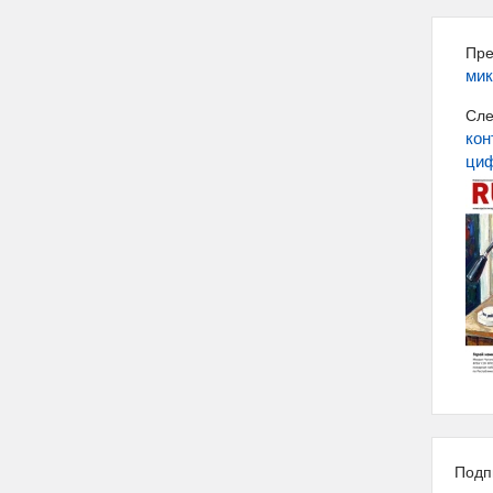
Пре
мик
Сле
кон
ци
Подп