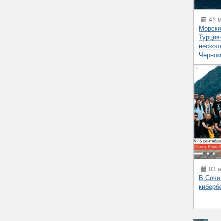
41 м
Морски
Турция
несколь
Черном
03 а
В Сочи
киберб