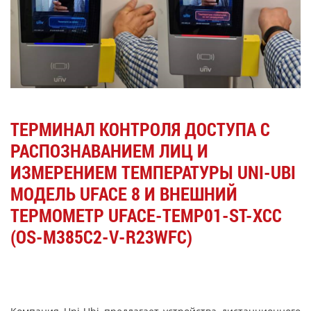
ТЕРМИНАЛ КОНТРОЛЯ ДОСТУПА С
РАСПОЗНАВАНИЕМ ЛИЦ И
ИЗМЕРЕНИЕМ ТЕМПЕРАТУРЫ UNI-UBI
МОДЕЛЬ UFACE 8 И ВНЕШНИЙ
ТЕРМОМЕТР UFACE-TEMP01-ST-XCC
(OS-M385C2-V-R23WFC)