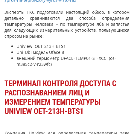
spros-na-teplovizory-vyros-v-sto-raz
Эксперты ГКС подготовили настоящий обзор, в котором
детально сравниваются два способа определения
температуры человека – по температуре лба и запястья
для следующих измерительных устройств, пользующихся
спросом на рынке:
Uniview OET-213H-BTS1
Uni-Ubi модель Uface 8
внешний термометр UFACE-TEMP01-ST-XCC (os-
m385c2-v-r23wfc)
ТЕРМИНАЛ КОНТРОЛЯ ДОСТУПА С
РАСПОЗНАВАНИЕМ ЛИЦ И
ИЗМЕРЕНИЕМ ТЕМПЕРАТУРЫ
UNIVIEW OET-213H-BTS1
Компания Uniview для определения температуры тела