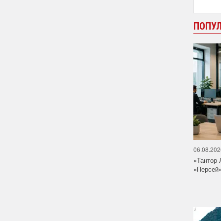
ПОПУ
06.08.202
«Тантор 
«Персей»