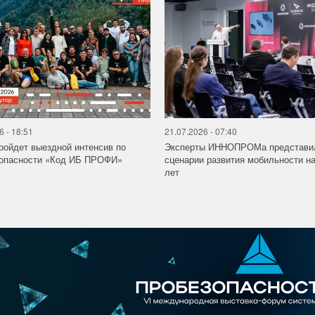
6 - 18:51
21.07.2026 - 07:40
ройдет выездной интенсив по
Эксперты ИННОПРОМа представи
зопасности «Код ИБ ПРОФИ»
сценарии развития мобильности на
лет