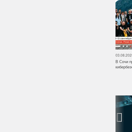
03.08.202
В Сочи п
кибербе
‹