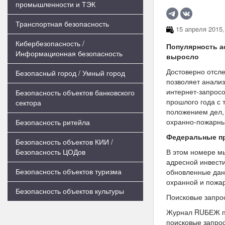
промышленности и ТЭК
Транспортная безопасность
15 апреля 2015,
Кибербезопасность /
Популярность а
Информационная безопасность
выросло
Достоверно отсл
Безопасный город / Умный город
позволяет анали
интернет-запрос
Безопасность объектов банковского
прошлого года с
сектора
положением дел,
охранно-пожарны
Безопасность ритейла
Федеральные п
Безопасность объектов КИИ /
Безопасность ЦОДов
В этом номере мы
адресной инвест
Безопасность объектов туризма
обновленные дан
охранной и пожар
Безопасность объектов культуры
Поисковые запрос
Журнал RUБЕЖ пр
поисковые запрос