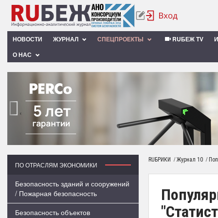
НОВОСТИ
ЖУРНАЛ
СПЕЦПРОЕКТЫ
RUБЕЖ TV
О НАС
‹
/
/
RUБРИКИ
Журнал 10
Поп
ПО ОТРАСЛЯМ ЭКОНОМИКИ
Безопасность зданий и сооружений
Популяр
/ Пожарная безопасность
"Статист
Безопасность объектов