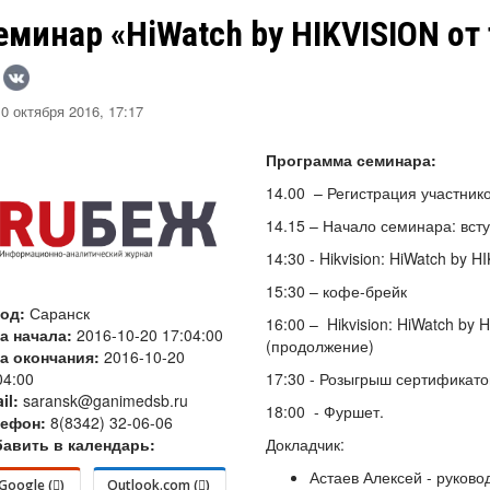
еминар «HiWatch by HIKVISION от
0 октября 2016, 17:17
Программа семинара:
14.00 – Регистрация участнико
14.15 – Начало семинара: вст
14:30 - Hikvision: HiWatch by H
15:30 – кофе-брейк
род:
Саранск
16:00 – Hikvision: HiWatch by 
а начала:
2016-10-20 17:04:00
(продолжение)
а окончания:
2016-10-20
04:00
17:30 - Розыгрыш сертификато
il:
saransk@ganimedsb.ru
18:00 - Фуршет.
лефон:
8(8342) 32-06-06
авить в календарь:
Докладчик:
Астаев Алексей - руково
Google (
)
Outlook.com (
)