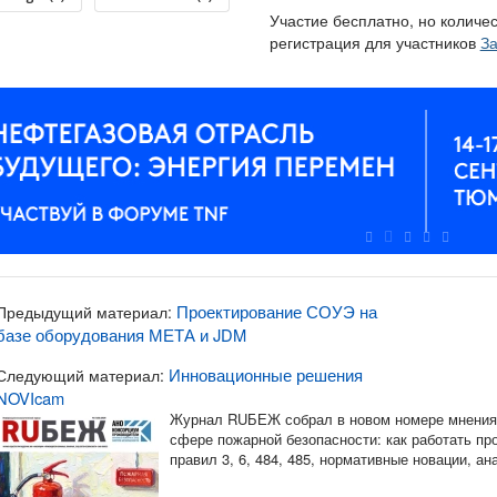
Участие бесплатно, но количе
регистрация для участников
За
Проектирование СОУЭ на
Предыдущий материал:
базе оборудования МЕТА и JDM
Инновационные решения
Следующий материал:
NOVIcam
Журнал RUБЕЖ собрал в новом номере мнения 
сфере пожарной безопасности: как работать п
правил 3, 6, 484, 485, нормативные новации, а