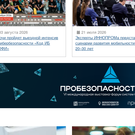
3 августа 2026
21 июля 2026
очи пройдет выездной интенсив
Эксперты ИННОПРОМа предста
кибербезопасности «Код ИБ
сценарии развития мобильности
ОФИ»
20–30 лет