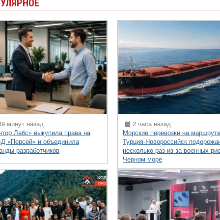
УЛЯРНОЕ
9 минут назад
2 часа назад
нтор Лабс» выкупила права на
Морские перевозки на маршрут
Д «Персей» и объединила
Турция-Новороссийск подорожа
анды разработчиков
несколько раз из-за военных ри
Черном море