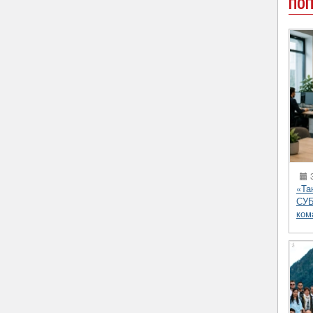
ПОП
3
«Та
СУБ
ком