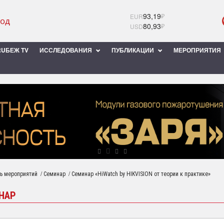
93,19
₽
EUR
80,93
₽
USD
UБЕЖ TV
ИССЛЕДОВАНИЯ
ПУБЛИКАЦИИ
МЕРОПРИЯТИЯ
/
/
ь мероприятий
Семинар
Семинар «HiWatch by HIKVISION от теории к практике»
НАР