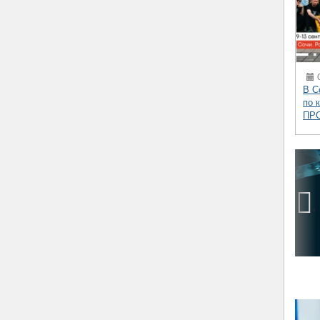
0
В С
по 
ПР
‹