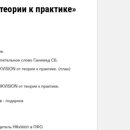
 теории к практике»
в.
упительное слово Ганимед СБ.
IKVISION от теории к практике. (план)
HIKVISION от теории к практике.
в - подарков
дитель Hikvision в ПФО