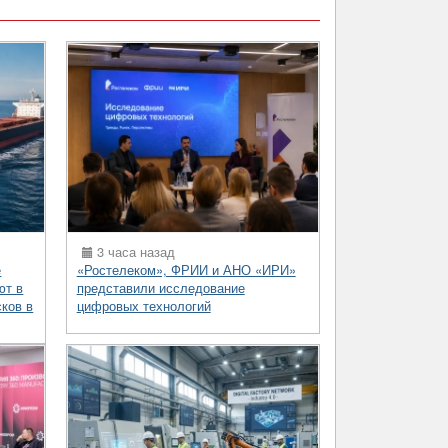
3 часа назад
е
«Ростелеком», ФРИИ и АНО «ИРИ»
ют в
представили исследование
сков в
цифровых технологий