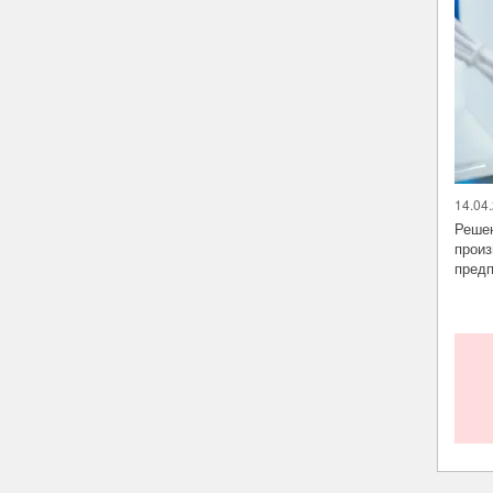
14.04.
Решен
произ
предп