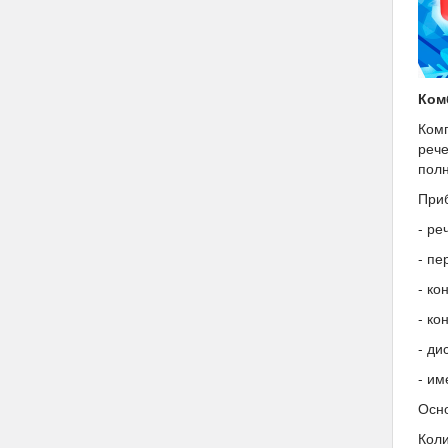
Ком
Ком
рече
полн
Приб
- ре
- пе
- ко
- ко
- ди
- им
Осно
Коли