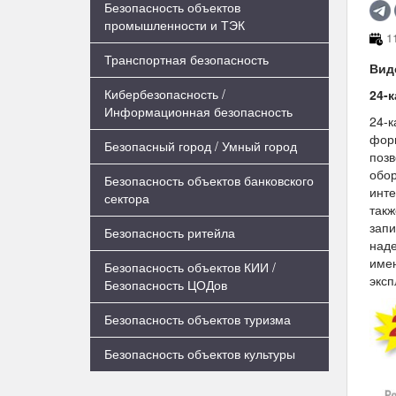
Безопасность объектов
промышленности и ТЭК
11
Транспортная безопасность
Вид
Кибербезопасность /
24-
Информационная безопасность
24-к
форм
Безопасный город / Умный город
позв
обор
Безопасность объектов банковского
инте
сектора
такж
запи
Безопасность ритейла
наде
имен
Безопасность объектов КИИ /
эксп
Безопасность ЦОДов
Безопасность объектов туризма
Безопасность объектов культуры