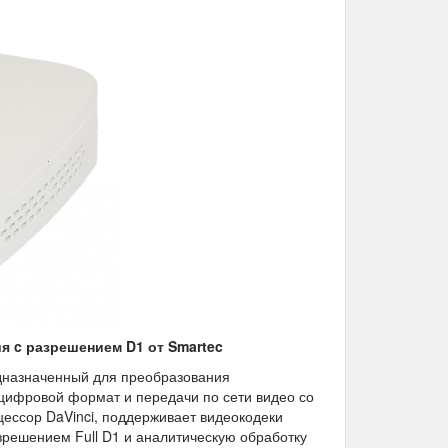
я c разрешением D1 от Smartec
едназначенный для преобразования
цифровой формат и передачи по сети видео со
цессор DaVinci, поддерживает видеокодеки
зрешением Full D1 и аналитическую обработку