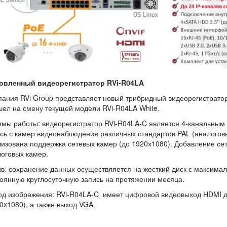
овленный видеорегистратор RVi-R04LA
ания RVi Group представляет новый трибридный видеорегистратор
ел на смену текущей модели RVi-R04LA White.
мы работы: видеорегистратор RVi-R04LA-C является 4-канальным 
сь с камер видеонаблюдения различных стандартов PAL (аналоговы
изована поддержка сетевых камер (до 1920х1080). Добавление с
оговых камер.
в: сохранение данных осуществляется на жесткий диск с максимал
оянную круглосуточную запись на протяжении месяца.
д изображения: RVi-R04LA-C имеет цифровой видеовыход HDMI д
0x1080), а также выход VGA.