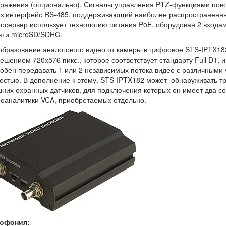
бражения (опционально). Сигналы управления PTZ-функциями пов
з интерфейс RS-485, поддерживающий наиболее распространенны
осервер использует технологию питания PoE, оборудован 2 входам
яти microSD/SDHC.
бразование аналогового видео от камеры в цифровое STS-IPTX18
ешением 720х576 пикс., которое соответствует стандарту Full D1, 
обен передавать 1 или 2 независимых потока видео с различными
остью. В дополнение к этому, STS-IPTX182 может обнаруживать т
них охранных датчиков, для подключения которых он имеет два со
оаналитики VCA, приобретаемых отдельно.
офония: