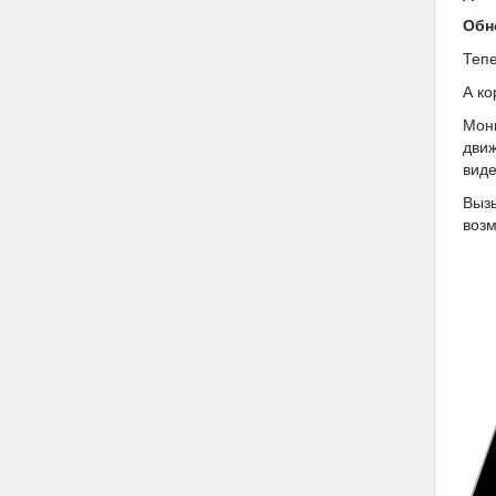
Обн
Тепе
А ко
Мони
движ
виде
Вызы
возм