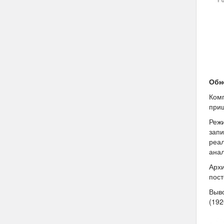
Обн
Комп
приш
Режи
запи
реал
анал
Архи
пост
Выво
(192