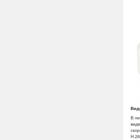
Вид
В ли
виде
скор
H.26