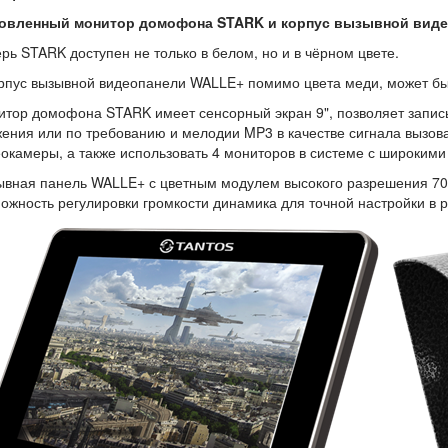
овленный монитор домофона STARK и корпус вызывной виде
рь STARK доступен не только в белом, но и в чёрном цвете.
рпус вызывной видеопанели WALLE+ помимо цвета меди, может быт
тор домофона STARK имеет сенсорный экран 9", позволяет записы
ения или по требованию и мелодии MP3 в качестве сигнала вызов
окамеры, а также использовать 4 мониторов в системе с широким
вная панель WALLE+ с цветным модулем высокого разрешения 70
ожность регулировки громкости динамика для точной настройки в