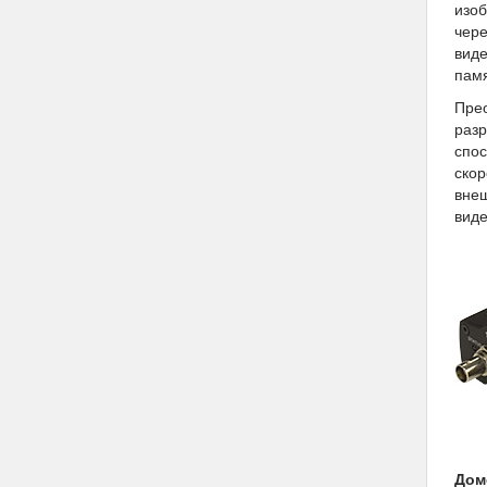
изо
чере
виде
пам
Прео
разр
спос
скор
внеш
виде
Дом