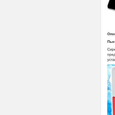
Опо
Пье
Сире
пред
уста