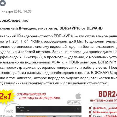
 января 2016, 14:33
еонаблюдение:
канальный IP-видеорегистратор BDR24VP16 от BEWARD
анальный IP-видеорегистратор BDR24VP16 – это оптимальное реше
ате H.264 High Profile с разрешением до 6 Мп. 16 дополнительны
оляют организовать систему видеонаблюдения без использования
удования и кабелей питания. Запись информации производится на
рфейс (до 6 ТБ каждый), а просмотр – удаленно, с мобильных устр
е локально на подключенном VGA- или HDMI-мониторе. BDR24VP1
сь, просмотр архива, резервное копирование и работу в сети. Пр
жность работы системы видеонаблюдения в целом. BDR24VP16, пр
но в том качестве, которое передала видеокамера, отличается в
луатационными характеристиками и оптимальной стоимостью.