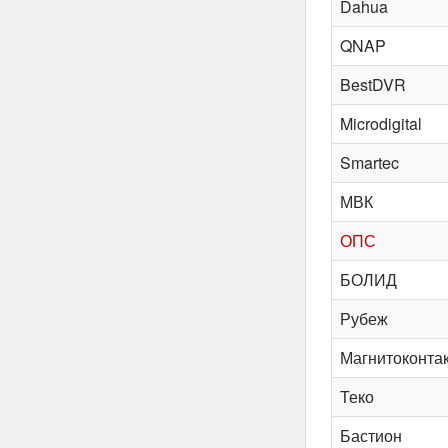
Dahua
QNAP
BestDVR
Microdigital
Smartec
МВК
ОПС
БОЛИД
Рубеж
Магнитоконта
Теко
Бастион