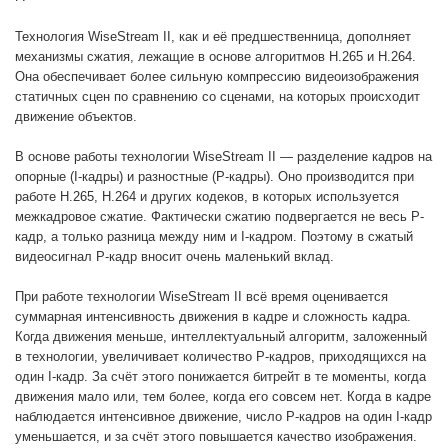
Технология WiseStream II, как и её предшественница, дополняет 
механизмы сжатия, лежащие в основе алгоритмов H.265 и H.264. 
Она обеспечивает более сильную компрессию видеоизображения 
статичных сцен по сравнению со сценами, на которых происходит 
движение объектов. 
В основе работы технологии WiseStream II — разделение кадров на 
опорные (I-кадры) и разностные (P-кадры). Оно производится при 
работе H.265, H.264 и других кодеков, в которых используется 
межкадровое сжатие. Фактически сжатию подвергается не весь P-
кадр, а только разница между ним и I-кадром. Поэтому в сжатый 
видеосигнал P-кадр вносит очень маленький вклад. 
При работе технологии WiseStream II всё время оценивается 
суммарная интенсивность движения в кадре и сложность кадра. 
Когда движения меньше, интеллектуальный алгоритм, заложенный 
в технологии, увеличивает количество P-кадров, приходящихся на 
один I-кадр. За счёт этого понижается битрейт в те моменты, когда 
движения мало или, тем более, когда его совсем нет. Когда в кадре 
наблюдается интенсивное движение, число P-кадров на один I-кадр 
уменьшается, и за счёт этого повышается качество изображения. 