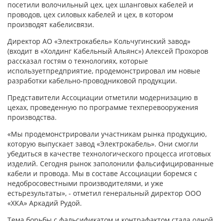
посетили волочильный цех, цех шланговых кабелей и
проводов, цех силовых кабелей и цех, в котором
производят кабелисвязи.
Директор АО «Электрокабель» Кольчугинский завод»
(входит в «Холдинг Кабельный Альянс») Алексей Прохоров
рассказал гостям о технологиях, которые
используетпредприятие, продемонстрировал им новые
разработки кабельно-проводниковой продукции.
Представители Ассоциации отметили модернизацию в
цехах, проведенную по программе техперевооружения
производства.
«Мы продемонстрировали участникам рынка продукцию,
которую выпускает завод «Электрокабель». Они смогли
убедиться в качестве технологического процесса иготовых
изделий. Сегодня рынок заполонили фальсифицированные
кабели и провода. Мы в составе Ассоциации боремся с
недобросовестными производителями, и уже
естьрезультаты», - отметил генеральный директор ООО
«ХКА» Аркадий Рудой.
Тема борьбы с фальсификатом и контрафактом стала одной