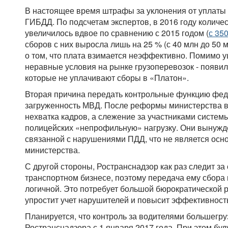
В настоящее время штрафы за уклонения от уплаты 
ГИБДД. По подсчетам экспертов, в 2016 году количес
увеличилось вдвое по сравнению с 2015 годом (
с 35
сборов с них выросла лишь на 25 % (с 40 млн до 50 м
о том, что плата взимается неэффективно. Помимо у
неравные условия на рынке грузоперевозок - появи
которые не уплачивают сборы в «Платон».
Вторая причина передать контрольные функцию феде
загруженность МВД. После реформы министерства в 
нехватка кадров, а слежение за участниками систем
полицейских «непрофильную» нагрузку. Они вынужд
связанной с нарушениями ПДД, что не является осн
министерства.
С другой стороны, Ространснадзор как раз следит з
транспортном бизнесе, поэтому передача ему сбора
логичной. Это потребует большой бюрократической 
упростит учет нарушителей и повысит эффективност
Планируется, что контроль за водителями большегру
Ространснадзора с 1 января 2017 года. При этом буд