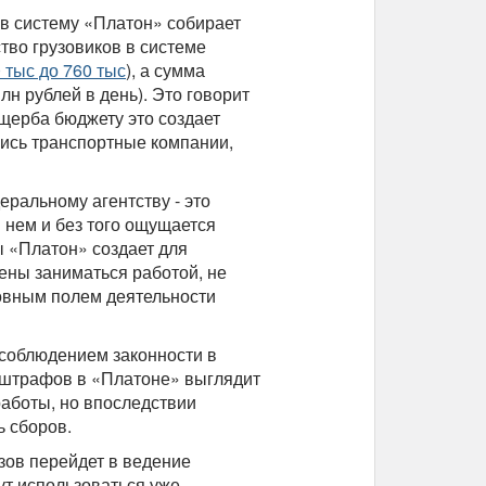
в систему «Платон» собирает
тво грузовиков в системе
0 тыс до 760 тыс
), а сумма
лн рублей в день). Это говорит
щерба бюджету это создает
лись транспортные компании,
ральному агентству - это
нем и без того ощущается
ы «Платон» создает для
ены заниматься работой, не
овным полем деятельности
а соблюдением законности в
 штрафов в «Платоне» выглядит
работы, но впоследствии
ь сборов.
зов перейдет в ведение
ут использоваться уже