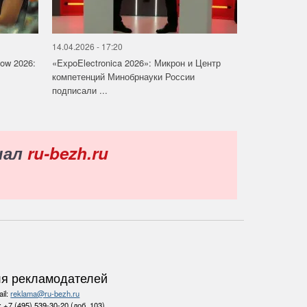
14.04.2026 - 17:20
how 2026:
«ExpoElectronica 2026»: Микрон и Центр
компетенций Минобрнауки России
подписали ...
нал
ru-bezh.ru
я рекламодателей
il:
reklama@ru-bezh.ru
.:
+7 (495) 539-30-20 (доб. 103)