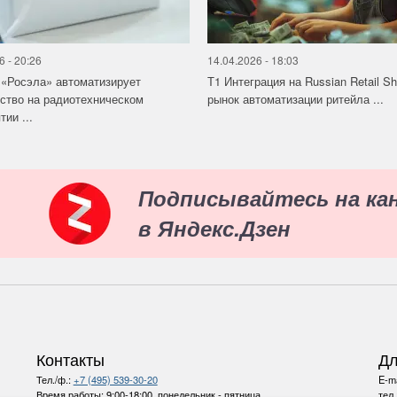
6 - 20:26
14.04.2026 - 18:03
«Росэла» автоматизирует
Т1 Интеграция на Russian Retail S
ство на радиотехническом
рынок автоматизации ритейла ...
ии ...
Подписывайтесь на ка
в Яндекс.Дзен
Контакты
Дл
Тел./ф.:
+7 (495) 539-30-20
E-ma
Время работы:
9:00-18:00, понедельник - пятница
тел