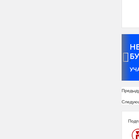
‹
Предыд
Следую
Подп